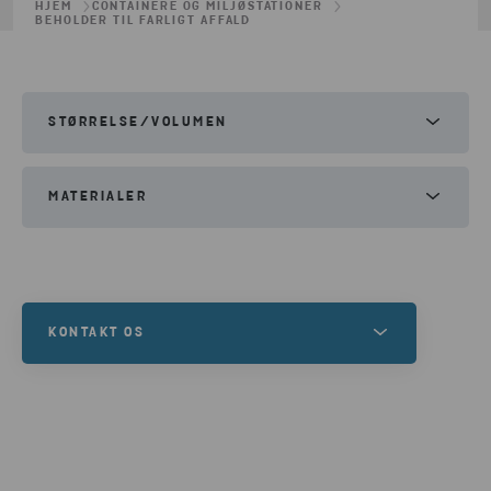
HJEM
CONTAINERE OG MILJØSTATIONER
BEHOLDER TIL FARLIGT AFFALD
STØRRELSE/VOLUMEN
Volume:
30l, 60l
MATERIALER
Medicinaffald
Smitsomt affald
KONTAKT OS
Ønsker du at leje
beholdere til farligt affald,
eller har du brug for en komplet løsning til din
affaldshåndtering?