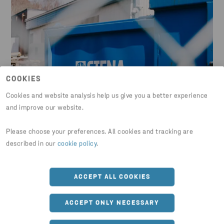
COOKIES
Cookies and website analysis help us give you a better experience
and improve our website.
Please choose your preferences. All cookies and tracking are
described in our
cookie policy
.
Affaldspressere og
komprimatorer til effektiv
ACCEPT ALL COOKIES
affaldshåndtering
ACCEPT ONLY NECESSARY
Affaldspressere og komprimatorer er relevante for
virksomheder, der håndterer større mængder affald