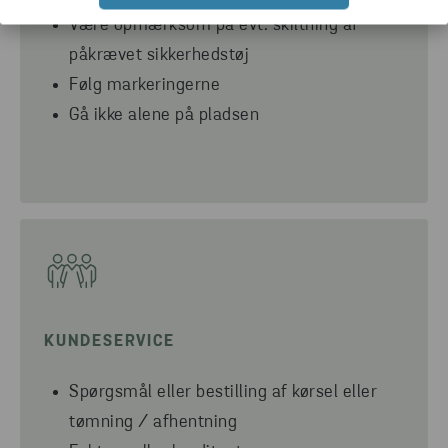
Være opmærksom på evt. skiltning af
påkrævet sikkerhedstøj
Følg markeringerne
Gå ikke alene på pladsen
KUNDESERVICE
Spørgsmål eller bestilling af kørsel eller
tømning / afhentning