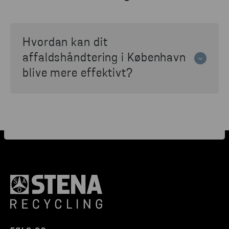
Hvordan kan dit
affaldshåndtering i København
blive mere effektivt?
En af de mest effektive måder at reducere din
miljøpåvirkning på er at sikre, at alt
affaldsmateriale, der genereres af din
virksomhed, håndteres ansvarligt. Hos Stena
Recycling tilbyder vi affaldsindsamling service
i København, hvor vi kan tage os af dit affald
– uanset volumen eller kompleksiteten af
materialet. Vores service er designet til at
gøre affaldshåndtering nem og bæredygtig.