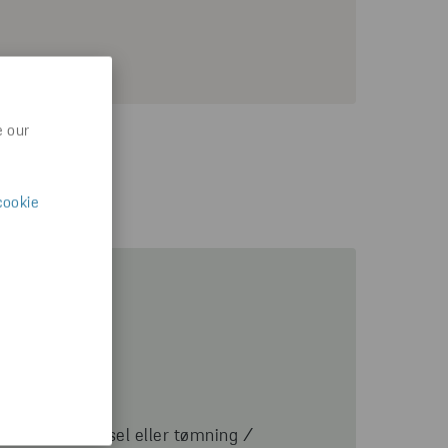
e our
cookie
stilling af kørsel eller tømning /