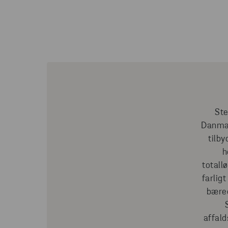
Ste
Danmark
tilby
h
totallø
farlig
bæred
affald