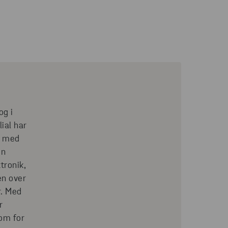
og i
lial har
er med
en
ktronik,
en over
r. Med
r
som for