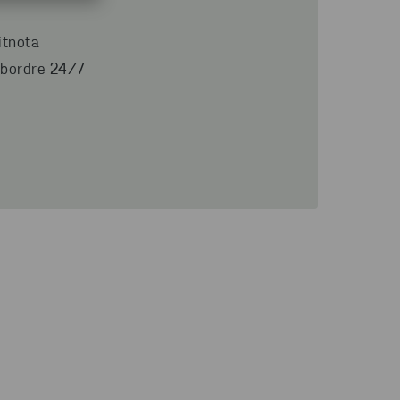
itnota
bordre 24/7