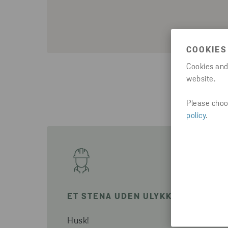
COOKIES
Cookies and
website.
Please choos
policy
.
ET STENA UDEN ULYKKER
Husk!