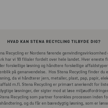
HVAD KAN STENA RECYCLING TILBYDE DIG?
na Recycling er Nordens førende genvindingsvirksomhed 
 har vi 18 filialer fordelt over hele landet. Hver eneste fi
der forskellige løsning og håndtere forskellige affaldstyp
enblik på genanvendelse. Hos Stena Recycling finder du 
sning, da vi håndterer jern, metaller, plast, pap, papir, ele
t affald m.fl. Stena Recycling er primært anerkendt for list
ygtige løsninger, der sigter mod at løse miljøudfordringe
Stena Recycling som partner forenkles processen inden fo
shåndtering, og du får en bæredygtig løsning, som er løn