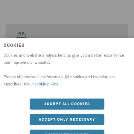
COOKIES
Cookies and website analysis help us give you a better experience
ET STENA UDEN ULYKKER
and improve our website.
Husk!
Please choose your preferences. All cookies and tracking are
described in our
cookie policy
.
Påkrævet sikkerhedstøj
Følg markeringerne
ACCEPT ALL COOKIES
Gå ikke alene på pladsen
ACCEPT ONLY NECESSARY