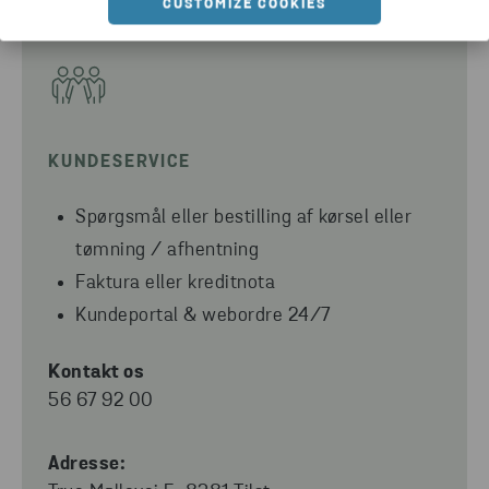
CUSTOMIZE COOKIES
KUNDESERVICE
Spørgsmål eller bestilling af kørsel eller
tømning / afhentning
Faktura eller kreditnota
Kundeportal & webordre 24/7
Kontakt os
56 67 92 00
Adresse: