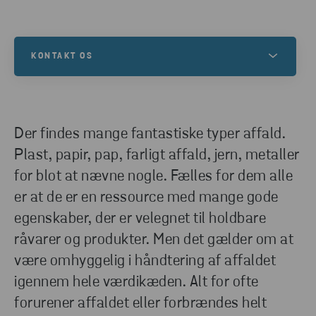
KONTAKT OS
Hvis du har brug for hjælp til at indsamle, sortere
eller genanvende dit affald – eller har andre
spørgsmål – så kontakt os. Udfyld
Der findes mange fantastiske typer affald.
kontaktformularen, så vender en af vore eksperter
Plast, papir, pap, farligt affald, jern, metaller
tilbage til dig.
for blot at nævne nogle. Fælles for dem alle
er at de er en ressource med mange gode
KOM I KONTAKT
egenskaber, der er velegnet til holdbare
råvarer og produkter. Men det gælder om at
være omhyggelig i håndtering af affaldet
igennem hele værdikæden. Alt for ofte
forurener affaldet eller forbrændes helt