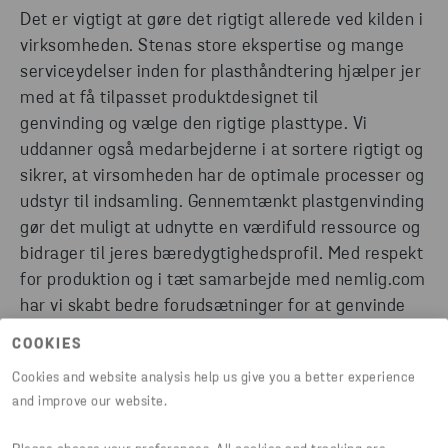
Det er vigtigt at gøre det rigtigt allerede ved kilden i
virksomheden. Stenas store ekspertise og mange
serviceydelser inden for plasthåndtering hjælper jer
med at få tilpasset produktdesignet til
genvinding og vælge den rigtige plasttype. Vi
uddanner også medarbejderne i at sortere rigtigt og
sikrer, at virsomheden har de optimale processer og
udstyr til indsamling. Gennemtænkt plastgenvinding
gør det muligt at udnytte en værdifuld ressource og
bidrager til jeres bæredygtighedsprofil. Med respekt
for produktion og i tæt samarbejde med nemlig.com
har vi skabt bedre forudsætninger for at genvinde
plast i fx detail industrien. Download artiklen og få
COOKIES
indsigt i de to virksomheders partnerskab om at
Cookies and website analysis help us give you a better experience
fremme en bæredygtig udvikling.
and improve our website.
ØGET GENVINDING ER ET VIGTIGT TRIN OP AD