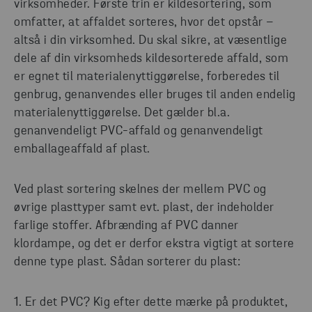
virksomheder. Første trin er kildesortering, som
opdagelse på vores industrisider, og find de rigtige
omfatter, at affaldet sorteres, hvor det opstår –
løsninger til dig.
altså i din virksomhed. Du skal sikre, at væsentlige
dele af din virksomheds kildesorterede affald, som
er egnet til materialenyttiggørelse, forberedes til
FIND DE MEST EFFEKTIVE LØSNINGER TIL
DIN BRANCHE
genbrug, genanvendes eller bruges til anden endelig
materialenyttiggørelse. Det gælder bl.a.
genanvendeligt PVC-affald og genanvendeligt
emballageaffald af plast.
Ved plast sortering skelnes der mellem PVC og
øvrige plasttyper samt evt. plast, der indeholder
farlige stoffer. Afbrænding af PVC danner
klordampe, og det er derfor ekstra vigtigt at sortere
denne type plast. Sådan sorterer du plast:
1. Er det PVC? Kig efter dette mærke på produktet,