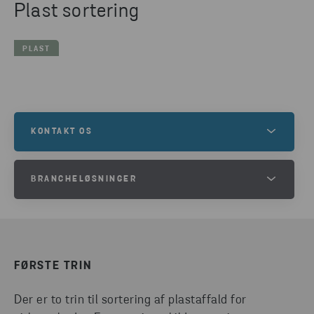
Plast sortering
PLAST
KONTAKT OS
Stena Recycling Lab er vores arena for innovation
BRANCHELØSNINGER
og samarbejde. Vil du præsentere en idé? Udfyld
kontaktformularen, så vender en af vores eksperter
Uanset hvilken branche du arbejder i – detailhandel,
tilbage til dig.
produktion, offentlig sektor, infrastruktur,
forarbejdning, udtjente køretøjer eller bilindustri –
FØRSTE TRIN
har vi et bredt udvalg af tjenester og løsninger, der
KONTAKT OS
styrker din virksomheds udvikling og fremmer
Der er to trin til sortering af plastaffald for
ansvarlige og effektive arbejdsgange. Gå på