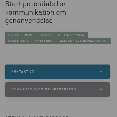
Stort potentiale for
kommunikation om
genanvendelse
PLAST
PAPIR
METAL
FARLIGT AFFALD
ELEKTRONIK
BATTERIER
ALTERNATIVE RÅMATERIALER
KONTAKT OS
Hvis du har brug for hjælp til at indsamle, sortere
DOWNLOAD INDSIGTS-RAPPORTEN
eller genanvende dit affald – eller har andre
spørgsmål – så kontakt os. Udfyld
INDSIGTS-RAPPORT
kontaktformularen, så vender en af vore eksperter
tilbage til dig.