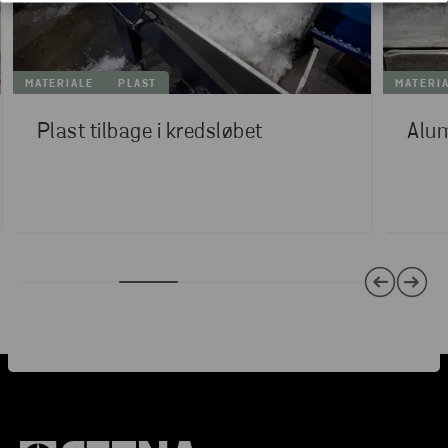
MATERIALE
PLAST
MATERI
Plast tilbage i kredsløbet
Alum