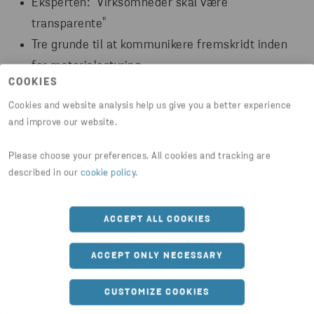
Eksperten: "Virksomheder skal være
transparente"
Tre grunde til at kommunikere fremskridt inden
for materialestyring
COOKIES
Cookies and website analysis help us give you a better experience
and improve our website.
Please choose your preferences. All cookies and tracking are
Måske er du også interesseret i
described in our
cookie policy
.
ACCEPT ALL COOKIES
ACCEPT ONLY NECESSARY
CUSTOMIZE COOKIES