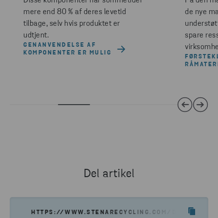
Disse komponenter har sommetider
På den må
mere end 80 % af deres levetid
de nye ma
tilbage, selv hvis produktet er
understøt
udtjent.
spare res
GENANVENDELSE AF
virksomhe
KOMPONENTER ER MULIG
FØRSTEK
RÅMATER
Del artikel
HTTPS://WWW.STENARECYCLING.COM/DA/NYHEDE