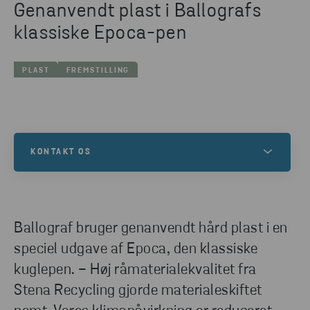
Genanvendt plast i Ballografs
klassiske Epoca-pen
PLAST
FREMSTILLING
KONTAKT OS
Kontakt os for at få mere at vide om dette, eller for
at høre, hvordan vi kan hjælpe dig med dine
genanvendelsesbehov.
Ballograf bruger genanvendt hård plast i en
speciel udgave af Epoca, den klassiske
kuglepen. − Høj råmaterialekvalitet fra
KONTAKT OS
Stena Recycling gjorde materialeskiftet