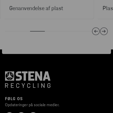
Genanvendelse af plast
Plas
FØLG OS
Opdateringer på sociale medier.