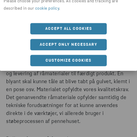
Please choose your preferences. All cookies and tracking are
described in our
cookie policy
.
FÆRDIGT PRODUKT PÅ FÅ UGER
ACCEPT ALL COOKIES
Produktionschef Mats Eriksson beskriver en
ACCEPT ONLY NECESSARY
problemfri overgang til genanvendt materiale.
CUSTOMIZE COOKIES
− Det tog blot et par uger fra materialespecifikation
og levering af råmaterialer til færdigt produkt. En
blyant skal kunne tåle at blive tabt på gulvet, klemt i
en pose osv. Materialet opfyldte vores kvalitetskrav.
Det genanvendte råmateriale opfylder samtidig de
tekniske forudsætninger for at kunne anvendes
direkte i de værktøjer, vi allerede bruger i
støbeprocessen af pennehuset.