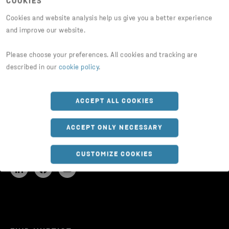
COOKIES
Cookies and website analysis help us give you a better experience
and improve our website.
Please choose your preferences. All cookies and tracking are
described in our
cookie policy
.
ACCEPT ALL COOKIES
ACCEPT ONLY NECESSARY
FØLG OS
Opdateringer på sociale medier.
CUSTOMIZE COOKIES