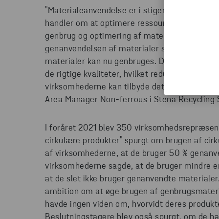
"Materialeanvendelse er i stigende grad bleve
handler om at optimere ressourcestyringen i 
genbrug og optimering af materialestrømme. 
genanvendelsen af materialer som jern og metal
materialer kan nu genbruges. Det giver produ
de rigtige kvaliteter, hvilket reducerer produ
virksomhederne kan tilbyde det, der kræves i
Area Manager Non-ferrous i Stena Recycling
I foråret 2021 blev 350 virksomhedsrepræsent
cirkulære produkter" spurgt om brugen af cirk
af virksomhederne, at de bruger 50 % genanve
virksomhederne sagde, at de bruger mindre e
at de slet ikke bruger genanvendte materialer
ambition om at øge brugen af genbrugsmateria
havde ingen viden om, hvorvidt deres produkt
Beslutningstagere blev også spurgt, om de har