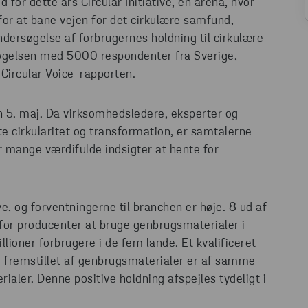
 for dette års Circular Initiative, en arena, hvor
or at bane vejen for det cirkulære samfund,
dersøgelse af forbrugernes holdning til cirkulære
søgelsen med 5000 respondenter fra Sverige,
Circular Voice-rapporten.
den 5. maj. Da virksomhedsledere, eksperter og
fte cirkularitet og transformation, er samtalerne
r mange værdifulde indsigter at hente for
e, og forventningerne til branchen er høje. 8 ud af
t for producenter at bruge genbrugsmaterialer i
lioner forbrugere i de fem lande. Et kvalificeret
er fremstillet af genbrugsmaterialer er af samme
rialer. Denne positive holdning afspejles tydeligt i