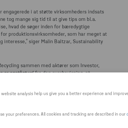
er engagerede i at støtte virksomheders indsats
e tog mange sig tid til at give tips om bl.a.
ise, hvad de søger inden for bæredygtige
v for produktionsvirksomheder, som har meget at
 interesse," siger Malin Baltzar, Sustainability
na Recycling sammen med aktører som Investor,
ive er opstået ud fra den overbevisning, at
l det cirkulære samfund, øge
tige værdikæder. Det er et initiativ, der
 website analysis help us give you a better experience and improv
, da 1 ud af 3 forbrugere mener, at det primære
g af genanvendte materialer ligger hos
a Europa-Kommissionen, at europæiske industrier i
e your preferences. All cookies and tracking are described in our
er i deres produktion.