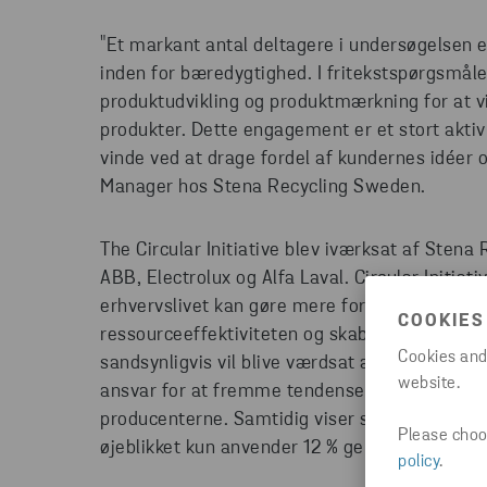
"Et markant antal deltagere i undersøgelsen 
inden for bæredygtighed. I fritekstspørgsmålen
produktudvikling og produktmærkning for at v
produkter. Dette engagement er et stort akti
vinde ved at drage fordel af kundernes idéer og
Manager hos Stena Recycling Sweden.
The Circular Initiative blev iværksat af Ste
ABB, Electrolux og Alfa Laval. Circular Initiat
erhvervslivet kan gøre mere for at bidrage ti
COOKIES
ressourceeffektiviteten og skabe mere bæredyg
Cookies and
sandsynligvis vil blive værdsat af forbrugerne
website.
ansvar for at fremme tendensen mod øget bru
producenterne. Samtidig viser statistikker fr
Please choos
øjeblikket kun anvender 12 % genbrugsmaterial
policy
.