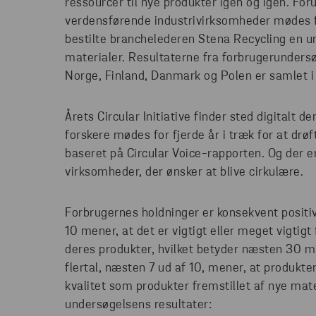
ressourcer til nye produkter igen og igen. Forud
verdensførende industrivirksomheder mødes f
bestilte branchelederen Stena Recycling en un
materialer. Resultaterne fra forbrugerunder
Norge, Finland, Danmark og Polen er samlet i 
Årets Circular Initiative finder sted digitalt 
forskere mødes for fjerde år i træk for at drø
baseret på Circular Voice-rapporten. Og der e
virksomheder, der ønsker at blive cirkulære.
Forbrugernes holdninger er konsekvent positiv
10 mener, at det er vigtigt eller meget vigtig
deres produkter, hvilket betyder næsten 30 mil
flertal, næsten 7 ud af 10, mener, at produkt
kvalitet som produkter fremstillet af nye mate
undersøgelsens resultater: