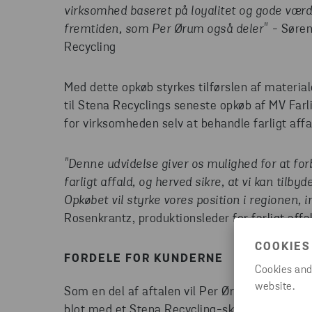
virksomhed baseret på loyalitet og gode værdie
fremtiden, som Per Ørum også deler"
- Søren
Recycling
Med dette opkøb styrkes tilførslen af materiale
til Stena Recyclings seneste opkøb af MV Farli
for virksomheden selv at behandle farligt aff
"Denne udvidelse giver os mulighed for at forb
farligt affald, og herved sikre, at vi kan til
Opkøbet vil styrke vores position i regionen, in
Rosenkrantz, produktionsleder for farligt affal
COOKIES
FORDELE FOR KUNDERNE
Cookies and
website.
Som en del af aftalen vil Per Ørum og hans te
blot med et Stena Recycling-skilt uden på kon