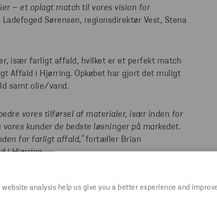
r – et oplagt match til vores vision for
 Ladefoged Sørensen, regionsdirektør Vest, Stena
r, især farligt affald, hvilket er et perfekt match
gt Affald i Hjørring. Opkøbet har gjort det muligt
ald samt olie/vand.
edre vores tilførsel af materialer, især inden for
byde vores kunder de bedste løsninger på markedet.
den for farligt affald,"
fortæller Brian
d i Hjørring.
 website analysis help us give you a better experience and improv
am fortsætte deres daglige arbejde i Hirtshals, nu
tor. Overgangen skal være i top, og Per Ørum vil