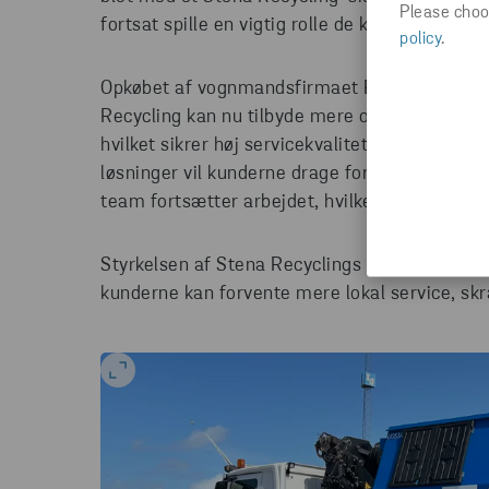
Please choos
fortsat spille en vigtig rolle de kommende tre 
policy
.
Opkøbet af vognmandsfirmaet Per Ørum Jensen
Recycling kan nu tilbyde mere omfattende og ef
hvilket sikrer høj servicekvalitet. Med Stena
løsninger vil kunderne drage fordel af miljøm
team fortsætter arbejdet, hvilket giver kontin
Styrkelsen af Stena Recyclings tilstedeværelse
kunderne kan forvente mere lokal service, skr