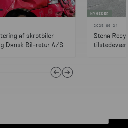
NYHEDER
2025-06-24
ering af skrotbiler
Stena Recyc
og Dansk Bil-retur A/S
tilstedevæ
Per Ørum J