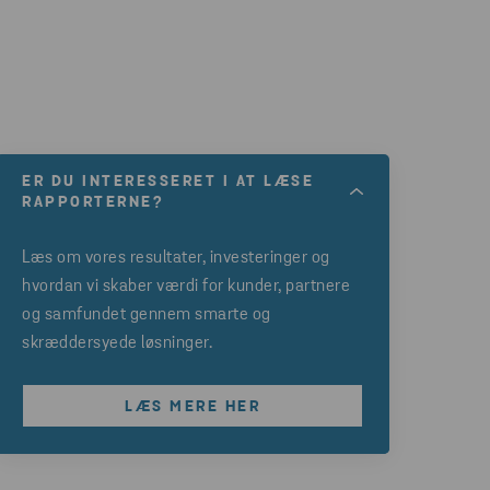
ER DU INTERESSERET I AT LÆSE
RAPPORTERNE?
Læs om vores resultater, investeringer og
hvordan vi skaber værdi for kunder, partnere
og samfundet gennem smarte og
skræddersyede løsninger.
LÆS MERE HER