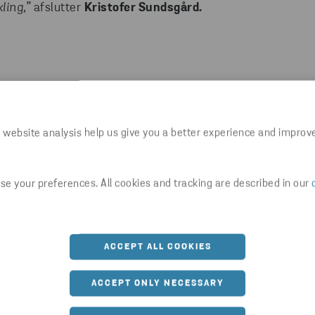
ling,”
afslutter
Kristofer Sundsgård.
Del artikel
 website analysis help us give you a better experience and improv
W.STENARECYCLING.COM/DA/NYHEDER-INDSIGT/NY
e your preferences. All cookies and tracking are described in our
ACCEPT ALL COOKIES
ACCEPT ONLY NECESSARY
Seneste nyt