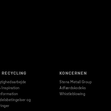
 RECYCLING
KONCERNEN
tighedsarbejde
Stena Metall Group
& Inspiration
Adfærdskodeks
nformation
Whistleblowing
elsbetingelser og
ringer