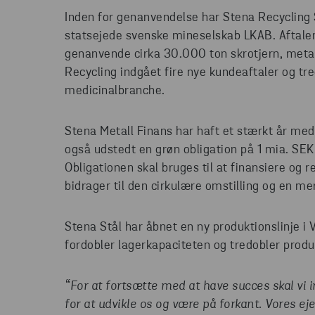
Inden for genanvendelse har Stena Recycling 
statsejede svenske mineselskab LKAB. Aftalen 
genanvende cirka 30.000 ton skrotjern, metall
Recycling indgået fire nye kundeaftaler og t
medicinalbranche.
Stena Metall Finans har haft et stærkt år med
også udstedt en grøn obligation på 1 mia. SE
Obligationen skal bruges til at finansiere og 
bidrager til den cirkulære omstilling og en m
Stena Stål har åbnet en ny produktionslinje i 
fordobler lagerkapaciteten og tredobler prod
“For at fortsætte med at have succes skal vi 
for at udvikle os og være på forkant. Vores ej