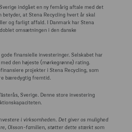
Sverige indgået en ny femårig aftale med det
betyder, at Stena Recycling hvert år skal
er og farligt affald. I Danmark har Stena
redoblet omsætningen i den danske
 gode finansielle investeringer. Selskabet har
K med den højeste (mørkegrønne) rating.
refinansiere projekter i Stena Recycling, som
ere bæredygtig fremtid.
Västerås, Sverige. Denne store investering
uktionskapaciteten.
investere i virksomheden. Det giver os mulighed
ere, Olsson-familien, støtter dette stærkt som