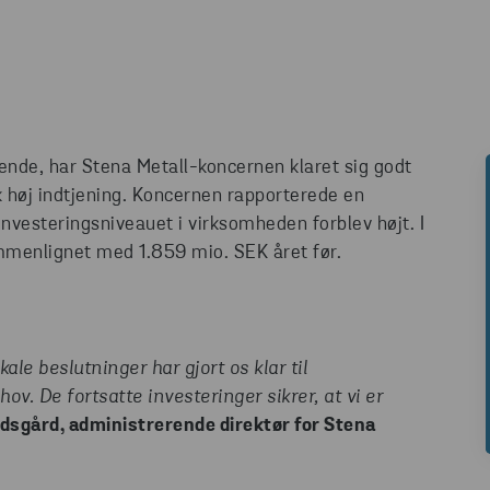
nde, har Stena Metall-koncernen klaret sig godt
k høj indtjening. Koncernen rapporterede en
nvesteringsniveauet i virksomheden forblev højt. I
mmenlignet med 1.859 mio. SEK året før.
ale beslutninger har gjort os klar til
. De fortsatte investeringer sikrer, at vi er
dsgård, administrerende direktør for Stena