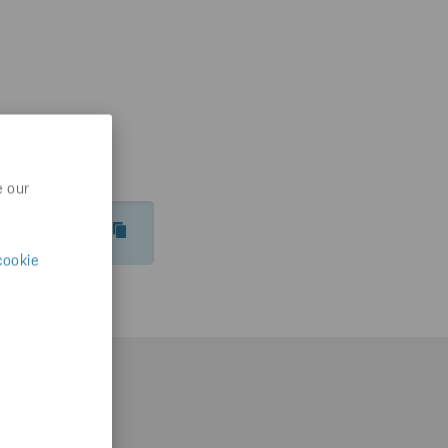
e our
HEDER/2025/STENA-METALL/
cookie