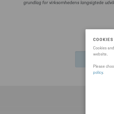
grundlag for virksomhedens langsigtede udvik
COOKIES
Cookies and
website.
HTTPS://WW
Please choos
policy
.