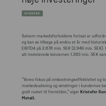
høje investeringer
NYHEDER
Selvom markedsforholdene fortsat er udfordre
og kan se tilbage på endnu et år med historis
EBITDA på 2.878 mio. SEK (2.946 mio. SEK). I
alt investerede koncernen 1.383 mio. SEK sa
“Vores fokus på omkostningseffektivitet og lok
markedsudsving og ændringer i kundernes behov
godt rustet til fremtiden,”
siger
Kristofer Sun
Metall.