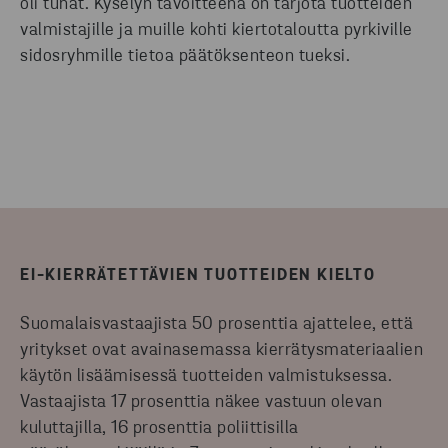
oli tuhat. Kyselyn tavoitteena on tarjota tuotteiden
valmistajille ja muille kohti kiertotaloutta pyrkiville
sidosryhmille tietoa päätöksenteon tueksi.
EI-KIERRÄTETTÄVIEN TUOTTEIDEN KIELTO
Suomalaisvastaajista 50 prosenttia ajattelee, että
yritykset ovat avainasemassa kierrätysmateriaalien
käytön lisäämisessä tuotteiden valmistuksessa.
Vastaajista 17 prosenttia näkee vastuun olevan
kuluttajilla, 16 prosenttia poliittisilla