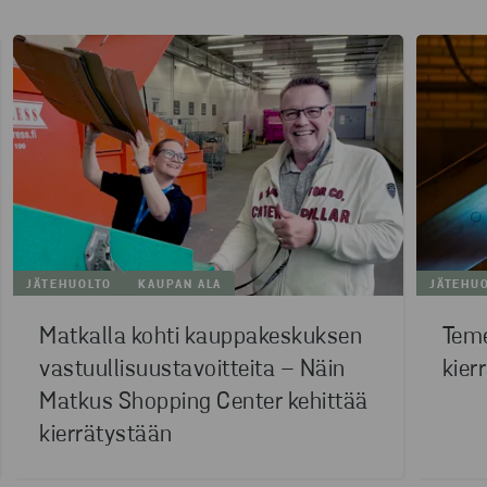
JÄTEHUOLTO
KAUPAN ALA
JÄTEHU
Matkalla kohti kauppakeskuksen
Teme
vastuullisuustavoitteita – Näin
kier
Matkus Shopping Center kehittää
kierrätystään