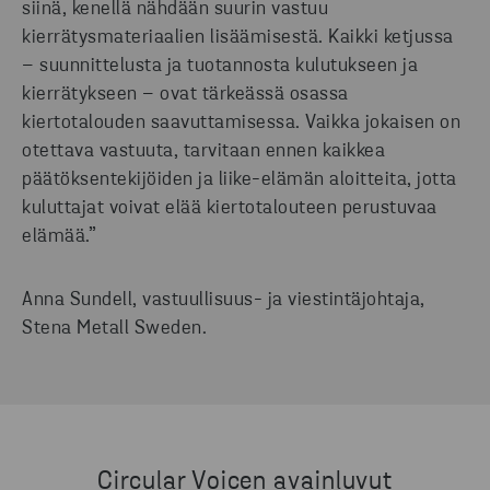
siinä, kenellä nähdään suurin vastuu
kierrätysmateriaalien lisäämisestä. Kaikki ketjussa
– suunnittelusta ja tuotannosta kulutukseen ja
kierrätykseen – ovat tärkeässä osassa
kiertotalouden saavuttamisessa. Vaikka jokaisen on
otettava vastuuta, tarvitaan ennen kaikkea
päätöksentekijöiden ja liike-elämän aloitteita, jotta
kuluttajat voivat elää kiertotalouteen perustuvaa
elämää.”
Anna Sundell, vastuullisuus- ja viestintäjohtaja,
Stena Metall Sweden.
Circular Voicen avainluvut