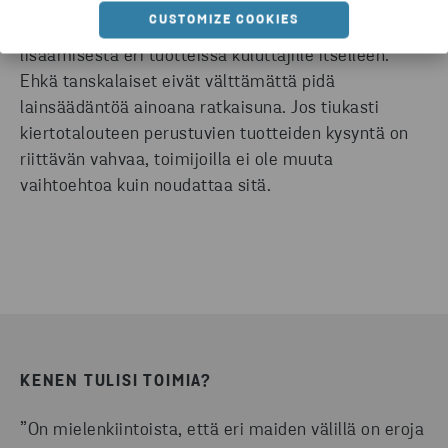
Tanskassa suurin osa vastaajista – 30 prosenttia –
CUSTOMIZE COOKIES
asettaa vastuun kierrätettyjen materiaalien käytön
lisäämisestä eri tuotteissa kuluttajille itselleen.
Ehkä tanskalaiset eivät välttämättä pidä
lainsäädäntöä ainoana ratkaisuna. Jos tiukasti
kiertotalouteen perustuvien tuotteiden kysyntä on
riittävän vahvaa, toimijoilla ei ole muuta
vaihtoehtoa kuin noudattaa sitä.
KENEN TULISI TOIMIA?
”On mielenkiintoista, että eri maiden välillä on eroja