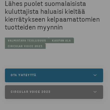
Lähes puolet suomalaisista
kuluttajista haluaisi kieltää
kierrätykseen kelpaamattomien
tuotteiden myynnin
VALMISTAVA TEOLLISUUS
KAUPAN ALA
CIRCULAR VOICE 2023
OTA YHTEYTTÄ
Tarvitsetko yrityksellesi kierrätys- tai
CIRCULAR VOICE 2023
jätehuoltopalvelua tai haluaisitko ostaa
kierrätysmateriaaleja raaka-aineeksi?
LATAA CIRCULAR VOICE 2023 -
RAPORTTI