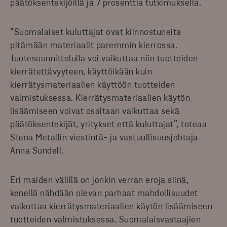
päätöksentekijöillä ja 7 prosenttia tutkimuksella.
”Suomalaiset kuluttajat ovat kiinnostuneita
pitämään materiaalit paremmin kierrossa.
Tuotesuunnittelulla voi vaikuttaa niin tuotteiden
kierrätettävyyteen, käyttöikään kuin
kierrätysmateriaalien käyttöön tuotteiden
valmistuksessa. Kierrätysmateriaalien käytön
lisäämiseen voivat osaltaan vaikuttaa sekä
päätöksentekijät, yritykset että kuluttajat”, toteaa
Stena Metallin viestintä- ja vastuullisuusjohtaja
Anna Sundell.
Eri maiden välillä on jonkin verran eroja siinä,
kenellä nähdään olevan parhaat mahdollisuudet
vaikuttaa kierrätysmateriaalien käytön lisäämiseen
tuotteiden valmistuksessa. Suomalaisvastaajien