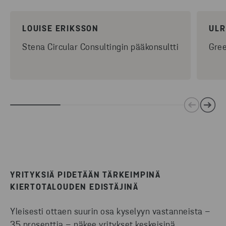
LOUISE ERIKSSON
ULR
Stena Circular Consultingin pääkonsultti
Gree
YRITYKSIÄ PIDETÄÄN TÄRKEIMPINÄ
KIERTOTALOUDEN EDISTÄJINÄ
Yleisesti ottaen suurin osa kyselyyn vastanneista –
35 prosenttia – näkee yritykset keskeisinä