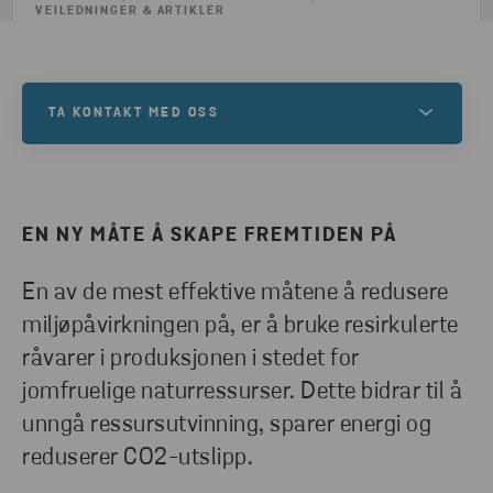
VEILEDNINGER & ARTIKLER
TA KONTAKT MED OSS
Ta kontakt med oss hvis du trenger hjelp til å samle
inn, sortere eller gjenvinne avfallet ditt – eller har
andre spørsmål. Fyll ut kontaktskjemaet, så
EN NY MÅTE Å SKAPE FREMTIDEN PÅ
kontakter en av våre eksperter deg.
En av de mest effektive måtene å redusere
miljøpåvirkningen på, er å bruke resirkulerte
TA KONTAKT MED OSS
råvarer i produksjonen i stedet for
jomfruelige naturressurser. Dette bidrar til å
unngå ressursutvinning, sparer energi og
reduserer CO2-utslipp.