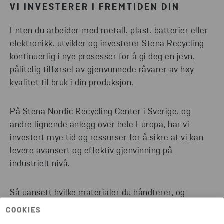
VI INVESTERER I FREMTIDEN DIN
Enten du arbeider med metall, plast, batterier eller
elektronikk, utvikler og investerer Stena Recycling
kontinuerlig i nye prosesser for å gi deg en jevn,
pålitelig tilførsel av gjenvunnede råvarer av høy
kvalitet til bruk i din produksjon.
På Stena Nordic Recycling Center i Sverige, og
andre lignende anlegg over hele Europa, har vi
investert mye tid og ressurser for å sikre at vi kan
levere avansert og effektiv gjenvinning på
industrielt nivå.
Så uansett hvilke materialer du håndterer, og
uansett volum, ta kontakt med oss og la oss
COOKIES
sammen finne ut av potensialet.