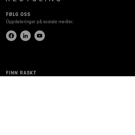
FØLG OSS
Oppdateringer på sosiale medier.
FINN RASKT
Hvorfor Stena Recycling
Gjenvinningstjenester
Ledige stillinger
Stena Circular Consulting
Bli kjent med kundeportalen
STENA RECYCLING