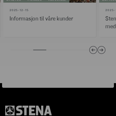
NYHETER
FILIALER
MATERIALE
BATTER
2025-12-15
2025-
Informasjon til våre kunder
Sten
med 