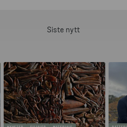
tjeneste, er en nøkkelstrategi for selskaper som
ønsker å gå over til en sirkulær forretningsmodell.
Til tross for at PaaS har potensial til å bidra til økt
bærekraft og sterk konkurranseevne, har det ikke
Siste nytt
blitt implementert i det tempoet mange spådde.
PRODUKT-SOM-EN-TJENESTE