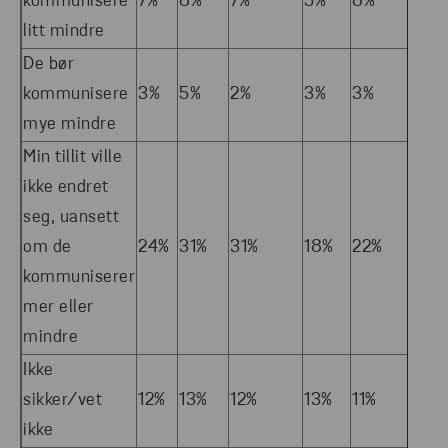
kommunisere
7%
8%
7%
5%
8%
7%
litt mindre
De bør
kommunisere
3%
5%
2%
3%
3%
3%
mye mindre
Min tillit ville
ikke endret
seg, uansett
om de
24%
31%
31%
18%
22%
17%
kommuniserer
mer eller
mindre
Ikke
sikker/vet
12%
13%
12%
13%
11%
9%
ikke