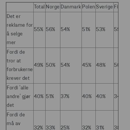
Total
Norge
Danmark
Polen
Sverige
Finlan
Det er
reklame for
55%
56%
54%
51%
53%
59%
å selge
mer
Fordi de
tror at
49%
50%
54%
45%
48%
50%
forbrukerne
krever det
Fordi 'alle
andre' gjør
40%
51%
37%
40%
40%
34%
det
Fordi de
må av
32%
33%
25%
32%
31%
38%