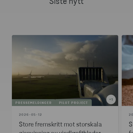
Siste nytt
+
1
PRESSEMELDINGER
PILOT PROJECT
2026-05-12
2
Store fremskritt mot storskala
S