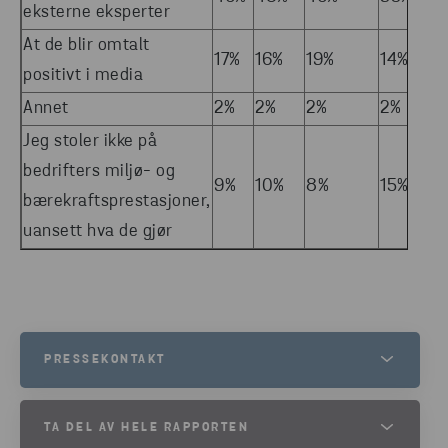
eksterne eksperter
At de blir omtalt
17%
16%
19%
14%
16
positivt i media
Annet
2%
2%
2%
2%
2
Jeg stoler ikke på
bedrifters miljø- og
9%
10%
8%
15%
6
bærekraftsprestasjoner,
uansett hva de gjør
PRESSEKONTAKT
MARIE VASSILIADIS
TA DEL AV HELE RAPPORTEN
EXTERNAL COMMUNICATIONS MANAGER