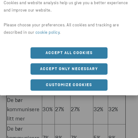
Cookies and website analysis help us give you a better experience
ikke
and improve our website.
Please choose your preferences. All cookies and tracking are
described in our
cookie policy
.
Bør selskaper kommunisere mer eller mindre om
miljø og bærekraft for at du skal stole på dem?
ACCEPT ALL COOKIES
Total
Norge
Danmark
Polen
Sverige
Finl
ACCEPT ONLY NECESSARY
De bør
kommunisere
24%
15%
20%
28%
24%
33%
CUSTOMIZE COOKIES
mye mer
De bør
kommunisere
30%
27%
27%
32%
32%
32%
litt mer
De bør