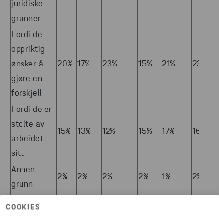
juridiske
grunner
Fordi de
oppriktig
ønsker å
20%
17%
23%
15%
21%
23%
gjøre en
forskjell
Fordi de er
stolte av
15%
13%
12%
15%
17%
16%
arbeidet
sitt
Annen
2%
2%
2%
2%
1%
2%
grunn
Ikke
COOKIES
sikker/vet
6%
6%
5%
9%
6%
5%