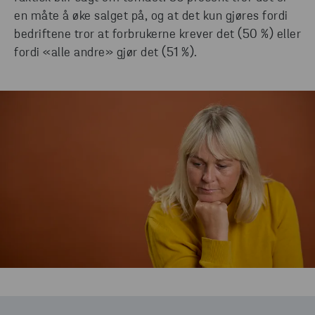
en måte å øke salget på, og at det kun gjøres fordi
bedriftene tror at forbrukerne krever det (50 %) eller
fordi «alle andre» gjør det (51 %).