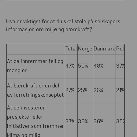
Hva er viktigst for at du skal stole på selskapers
informasjon om miljø og bærekraft?
Total
Norge
Danmark
Polen
Sv
At de innrømmer feil og
47%
50%
48%
37%
51
mangler
At bærekraft er en del
27%
25%
26%
21%
3
av forretningskonseptet
At de investerer i
prosjekter eller
37%
36%
36%
35%
3
initiativer som fremmer
klima og miljø