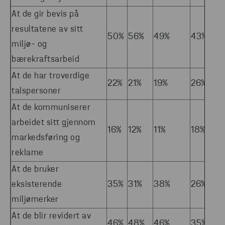
At de gir bevis på
resultatene av sitt
50%
56%
49%
43%
5
miljø- og
bærekraftsarbeid
At de har troverdige
22%
21%
19%
26%
21
talspersoner
At de kommuniserer
arbeidet sitt gjennom
16%
12%
11%
18%
18
markedsføring og
reklame
At de bruker
eksisterende
35%
31%
38%
26%
3
miljømerker
At de blir revidert av
46%
48%
46%
35%
5