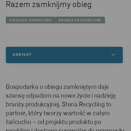
Razem zamknijmy obieg
CIRCULAR CONSULTING
BRANŻA PRODUKCYJNA
KONTAKT
Skontaktuj się z nami, aby dowiedzieć się więcej na
ten temat lub zyskać wiedzę, w jaki sposób
możemy pomóc Twojej firmie w zakresie recyklingu.
Gospodarka o obiegu zamkniętym daje
szansę odpadom na nowe życie i nadzieję
branży produkcyjnej. Stena Recycling to
SKONTAKTUJ SIĘ Z NAMI
partner, który tworzy wartość w całym
łańcuchu – od projektu produktu po