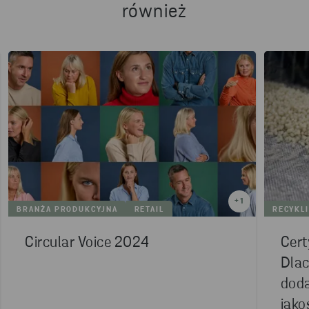
również
+
1
BRANŻA PRODUKCYJNA
RETAIL
RECYKL
Circular Voice 2024
Cert
Dlac
doda
jako