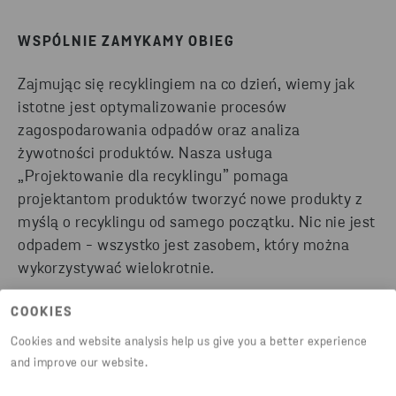
WSPÓLNIE ZAMYKAMY OBIEG
Zajmując się recyklingiem na co dzień, wiemy jak
istotne jest optymalizowanie procesów
zagospodarowania odpadów oraz analiza
żywotności produktów. Nasza usługa
„Projektowanie dla recyklingu” pomaga
projektantom produktów tworzyć nowe produkty z
myślą o recyklingu od samego początku. Nic nie jest
odpadem - wszystko jest zasobem, który można
wykorzystywać wielokrotnie.
COOKIES
Cookies and website analysis help us give you a better experience
and improve our website.
Pomagamy Ci przez