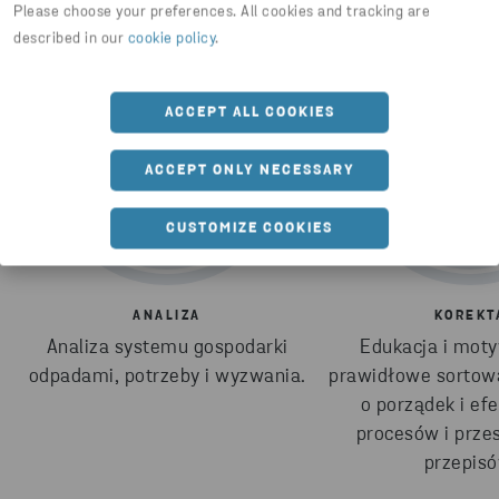
Please choose your preferences. All cookies and tracking are
described in our
cookie policy
.
ACCEPT ALL COOKIES
ACCEPT ONLY NECESSARY
CUSTOMIZE COOKIES
ANALIZA
KOREKT
Analiza systemu gospodarki
Edukacja i mot
odpadami, potrzeby i wyzwania.
prawidłowe sortowa
o porządek i ef
procesów i prze
przepisó