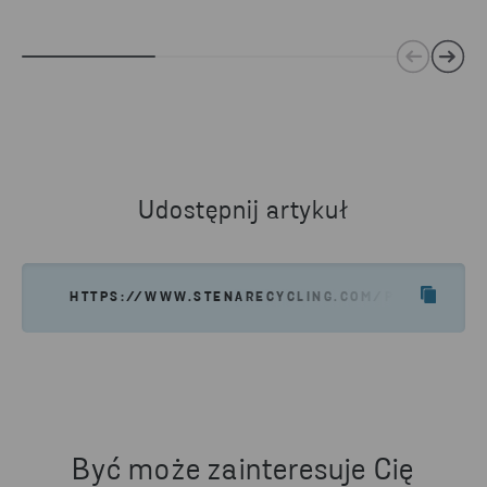
Udostępnij artykuł
HTTPS://WWW.STENARECYCLING.COM/PL/AKTUALNO
Być może zainteresuje Cię