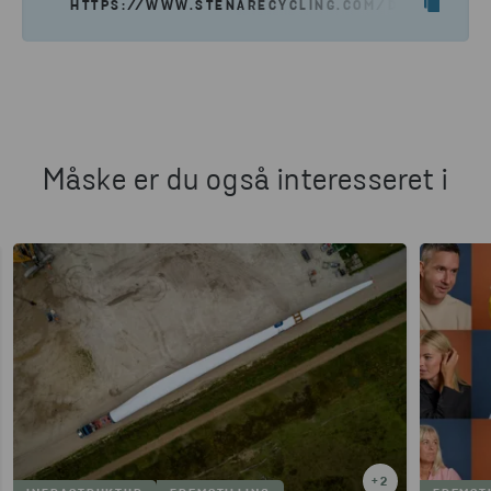
HTTPS://WWW.STENARECYCLING.COM/DA/NYHEDER-
Måske er du også interesseret i
+
2