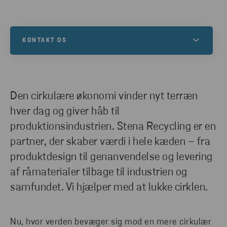
KONTAKT OS
Kontakt os for at få mere at vide om dette, eller for
at høre, hvordan vi kan hjælpe dig med dine
genanvendelsesbehov.
Den cirkulære økonomi vinder nyt terræn
hver dag og giver håb til
produktionsindustrien. Stena Recycling er en
KONTAKT OS
partner, der skaber værdi i hele kæden – fra
produktdesign til genanvendelse og levering
af råmaterialer tilbage til industrien og
samfundet. Vi hjælper med at lukke cirklen.
Nu, hvor verden bevæger sig mod en mere cirkulær