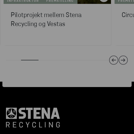
INFRASTRUKTUR
FREMSTILLING
FREMST
Pilotprojekt mellem Stena
Circ
Recycling og Vestas