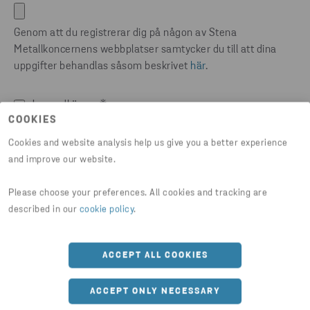
Genom att du registrerar dig på någon av Stena
Metallkoncernens webbplatser samtycker du till att dina
uppgifter behandlas såsom beskrivet
här
.
Jag godkänner
*
COOKIES
Cookies and website analysis help us give you a better experience
and improve our website.
Please choose your preferences. All cookies and tracking are
described in our
cookie policy
.
ACCEPT ALL COOKIES
ACCEPT ONLY NECESSARY