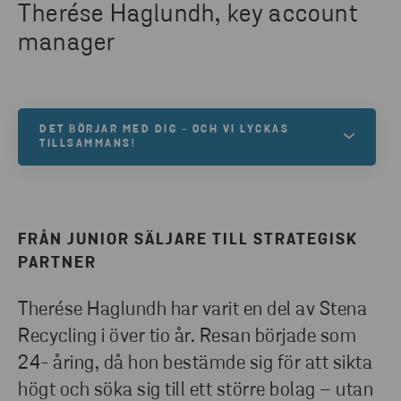
Therése Haglundh, key account
manager
DET BÖRJAR MED DIG - OCH VI LYCKAS
TILLSAMMANS!
Vår vision är att vi tillsammans skapar en hållbar
morgondag. För att lyckas behöver vi dig som är
nyfiken, modig och engagerad. Välkommen till oss!
FRÅN JUNIOR SÄLJARE TILL STRATEGISK
PARTNER
LEDIGA TJÄNSTER
Therése Haglundh har varit en del av Stena
Recycling i över tio år. Resan började som
24- åring, då hon bestämde sig för att sikta
högt och söka sig till ett större bolag – utan