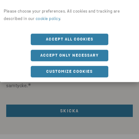
Postnummer
*
Please choose your preferences. All cookies and tracking are
described in our
cookie policy
.
ACCEPT ALL COOKIES
Jag godkänner villkoren i
Stena Recyclings
ACCEPT ONLY NECESSARY
Integritetspolicy
.
Vi hanterar dina personuppgifter i enlighet med vår
CUSTOMIZE COOKIES
Integritetspolicy. Du kan när som helst återkalla ditt
samtycke.
*