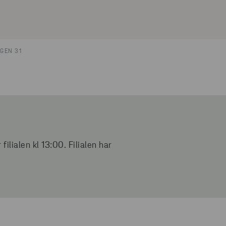
GEN 31
lialen kl 13:00. Filialen har