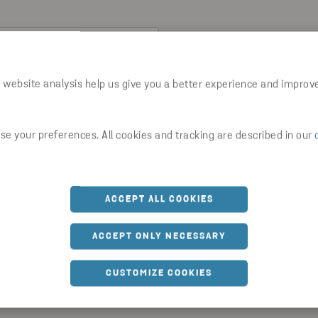
 website analysis help us give you a better experience and improv
e your preferences. All cookies and tracking are described in our
ACCEPT ALL COOKIES
ACCEPT ONLY NECESSARY
ren i
Stena Recyclings Integritetspolicy
.
CUSTOMIZE COOKIES
uppgifter i enlighet med vår Integritetspolicy. Du kan när som helst 