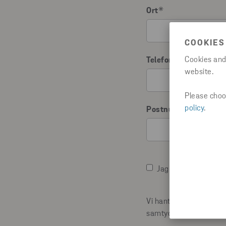
Ort
*
COOKIES
Cookies and
Telefonnummer
website.
Please choos
policy
.
Postnummer
*
Jag godkänner villko
Vi hanterar dina person
samtycke.
*