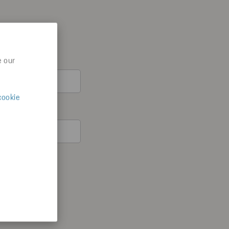
e our
cookie
återkalla ditt