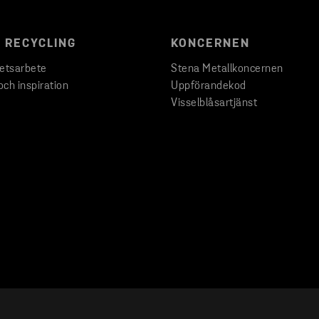
 RECYCLING
KONCERNEN
hetsarbete
Stena Metallkoncernen
och inspiration
Uppförandekod
Visselblåsartjänst