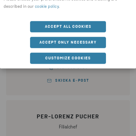
SKICKA E-POST
described in our
cookie policy
.
ACCEPT ALL COOKIES
JOHANNES KAINULAINEN
ACCEPT ONLY NECESSARY
Produktionsledare Fragmentering
CUSTOMIZE COOKIES
010-445 6184
SKICKA E-POST
PER-LORENZ PUCHER
Filialchef