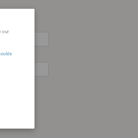
e our
cookie
återkalla ditt