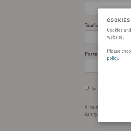
COOKIES
Telefonnummer
Cookies and
website.
Please choos
Postnummer
*
policy
.
Jag godkänner villko
Vi hanterar dina person
samtycke.
*