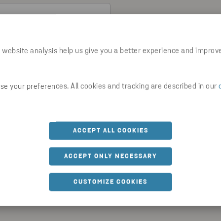
 website analysis help us give you a better experience and improv
e your preferences. All cookies and tracking are described in our
ACCEPT ALL COOKIES
ren i
Stena Recyclings Integritetspolicy
.
ACCEPT ONLY NECESSARY
uppgifter i enlighet med vår Integritetspolicy. Du kan när som helst 
CUSTOMIZE COOKIES