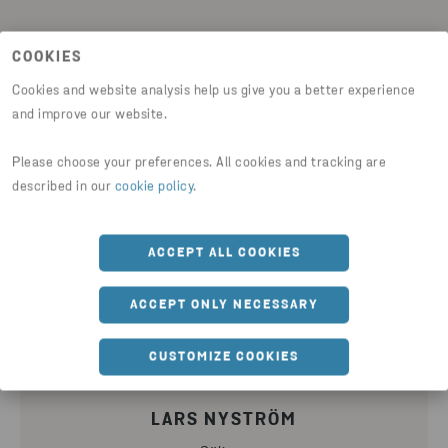
COOKIES
Cookies and website analysis help us give you a better experience
Kontaktpersoner
and improve our website.
Please choose your preferences. All cookies and tracking are
described in our
cookie policy
.
BO ERIKSSON
ACCEPT ALL COOKIES
Production Manager
SKICKA E-POST
ACCEPT ONLY NECESSARY
CUSTOMIZE COOKIES
LARS NYSTRÖM