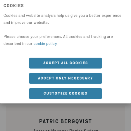
COOKIES
Kontaktpersoner
Cookies and website analysis help us give you a better experience
and improve our website.
Please choose your preferences. All cookies and tracking are
described in our
cookie policy
.
DANIEL KARLSSON
Säljare
ACCEPT ALL COOKIES
010-445 8563
ACCEPT ONLY NECESSARY
SKICKA E-POST
CUSTOMIZE COOKIES
PATRIC BERGQVIST