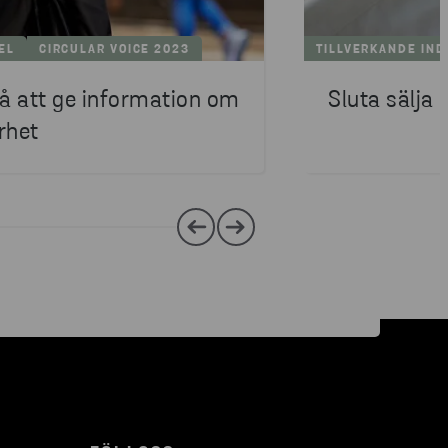
EL
CIRCULAR VOICE 2023
TILLVERKANDE IND
å att ge information om
Sluta sälja
rhet