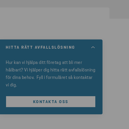
HITTA RÄTT AVFALLSLÖSNING
Hur kan vi hjälpa ditt företag att bli mer
hållbart? Vi hjälper dig hitta rätt avfallslösning
för dina behov. Fyll i formuläret så kontaktar
vi dig.
KONTAKTA OSS