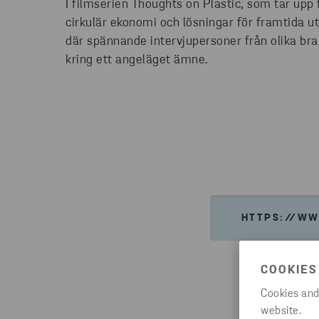
I filmserien Thoughts on Plastic, som tar upp 
cirkulär ekonomi och lösningar för framtida u
där spännande intervjupersoner från olika br
kring ett angeläget ämne.
HTTPS://WW
COOKIES
Cookies and
website.