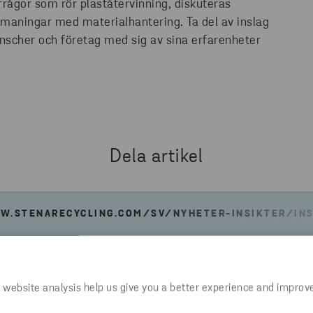
frågor som rör plaståtervinning, diskuteras
tmaningar med materialhantering. Ta del av inslag
anscher och företag med sig av sina erfarenheter
Dela artikel
W.STENARECYCLING.COM/SV/NYHETER-INSIKTER/INSI
 website analysis help us give you a better experience and improv