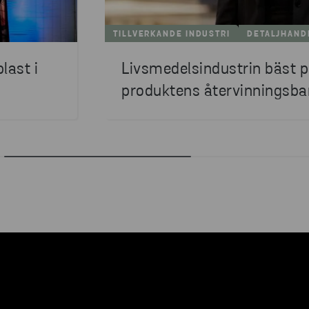
TILLVERKANDE INDUSTRI
DETALJHAND
last i
Livsmedelsindustrin bäst p
produktens återvinningsba