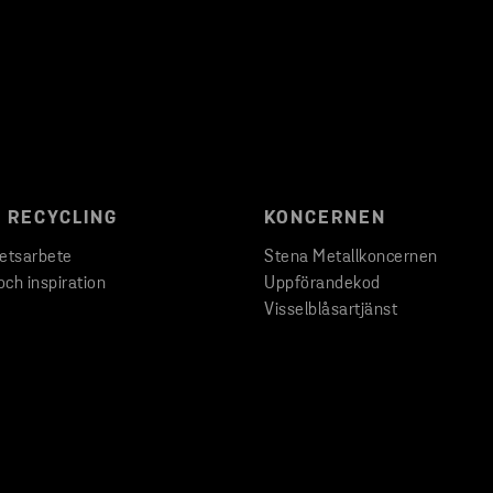
 RECYCLING
KONCERNEN
hetsarbete
Stena Metallkoncernen
och inspiration
Uppförandekod
Visselblåsartjänst