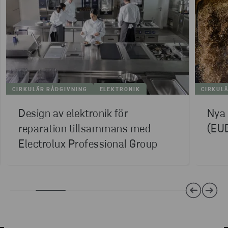
CIRKULÄR RÅDGIVNING
ELEKTRONIK
CIRKUL
Design av elektronik för
Nya 
reparation tillsammans med
(EU
Electrolux Professional Group