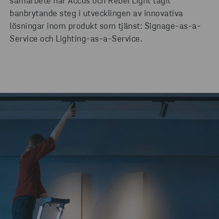
samarbete har Accus och Rebel Light tagit
banbrytande steg i utvecklingen av innovativa
lösningar inom produkt som tjänst: Signage-as-a-
Service och Lighting-as-a-Service.