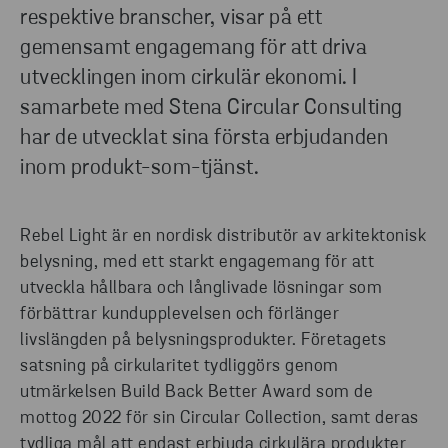
respektive branscher, visar på ett
TA DEL AV PAAS RAPPORTEN
gemensamt engagemang för att driva
utvecklingen inom cirkulär ekonomi. I
samarbete med Stena Circular Consulting
har de utvecklat sina första erbjudanden
inom produkt-som-tjänst.
Rebel Light är en nordisk distributör av arkitektonisk
belysning, med ett starkt engagemang för att
utveckla hållbara och långlivade lösningar som
förbättrar kundupplevelsen och förlänger
livslängden på belysningsprodukter. Företagets
satsning på cirkularitet tydliggörs genom
utmärkelsen Build Back Better Award som de
mottog 2022 för sin Circular Collection, samt deras
tydliga mål att endast erbjuda cirkulära produkter