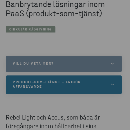
Banbrytande lösningar inom
PaaS (produkt-som-tjänst)
CIRKULÄR RÅDGIVNING
VILL DU VETA MER?
LIV ANDERSSON
PRODUKT-SOM-TJÄNST – FRIGÖR
PROJECT LEAD
AFFÄRSVÄRDE
SKICKA E-POST
Få insikter i hur du övervinner utmaningar och
påskyndar övergången till PaaS. Utforska vår
omfattande rapport och verktygslåda.
Rebel Light och Accus, som båda är
föregångare inom hållbarhet i sina