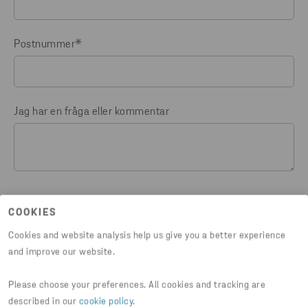
Postnummer
*
Jag har en fråga eller kommentar
COOKIES
Jag godkänner villkoren i
Stena Recyclings
Cookies and website analysis help us give you a better experience
Integritetspolicy
.
and improve our website.
Vi hanterar dina personuppgifter i enlighet med vår
Please choose your preferences. All cookies and tracking are
integritetspolicy. Du kan när som helst återkalla ditt
described in our
cookie policy
.