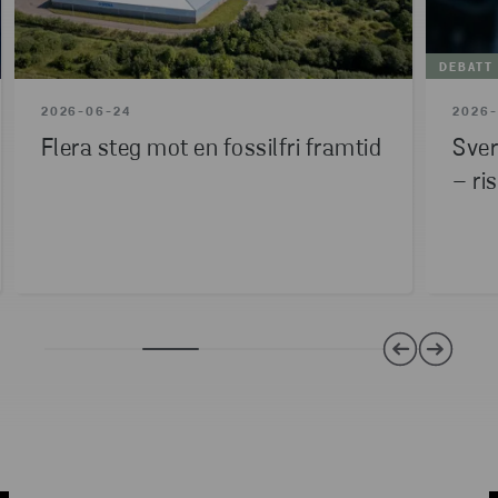
DEBATT
2026-06-24
2026
Flera steg mot en fossilfri framtid
Sver
– ri