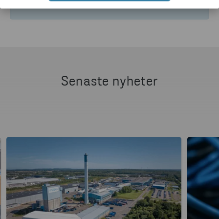
HTTPS://WWW.STENARECYCLING.COM/SV/NYHETER-
Senaste nyheter