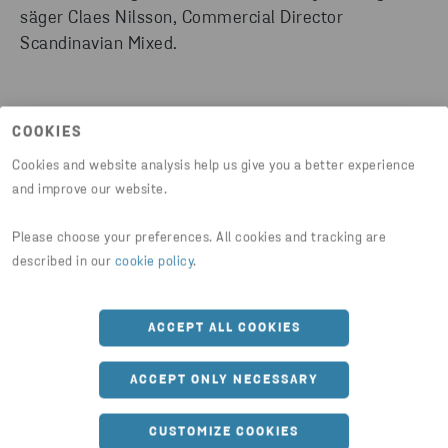
säger Claes Nilsson, Commercial Director
Scandinavian Mixed.
COOKIES
HITTA RÄTT AVFALLSLÖSNING
Cookies and website analysis help us give you a better experience
and improve our website.
Hur kan vi hjälpa ditt företag att bli mer hållbart? Vi
SCANDINAVIAN MIXED
hjälper dig hitta rätt avfallslösning för dina behov.
Please choose your preferences. All cookies and tracking are
Fyll i formuläret så kontaktar vi dig.
Nyfiken på att läsa mer om Scandinavian Mixed?
described in our
cookie policy
.
KONTAKTA OSS
ACCEPT ALL COOKIES
LÄS MER
Dela artikel
ACCEPT ONLY NECESSARY
CUSTOMIZE COOKIES