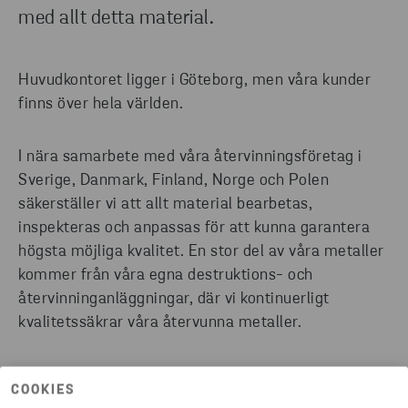
med allt detta material.
Huvudkontoret ligger i Göteborg, men våra kunder
finns över hela världen.
I nära samarbete med våra återvinningsföretag i
Sverige, Danmark, Finland, Norge och Polen
säkerställer vi att allt material bearbetas,
inspekteras och anpassas för att kunna garantera
högsta möjliga kvalitet. En stor del av våra metaller
kommer från våra egna destruktions- och
återvinninganläggningar, där vi kontinuerligt
kvalitetssäkrar våra återvunna metaller.
Vårt mål är att skapa långsiktiga affärssamarbeten
COOKIES
både på hemmaplan och på exportmarknaden, och