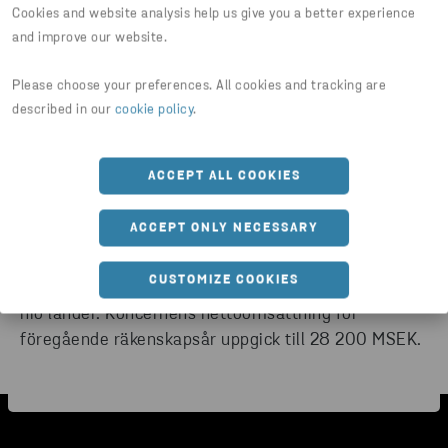
Cookies and website analysis help us give you a better experience
vi jobbar gärna nära dig för att återvinna råvara och
and improve our website.
skapa skräddarsydda avfallslösningar för just din
verksamhet. Våra stora volymer gör att vi kan
Please choose your preferences. All cookies and tracking are
erbjuda trygga och långsiktiga samarbeten. ​
described in our
cookie policy
.
Våra kunder finns främst inom stål-, gjuteri- och
ACCEPT ALL COOKIES
metallindustrin runt om i världen.
ACCEPT ONLY NECESSARY
Stena Metal International AB ingår i den
svenskbaserade Stena Metallkoncernen med sju
CUSTOMIZE COOKIES
affärsområden och verksamhet på över 200 orter i
nio länder. Koncernens nettoomsättning för
föregående räkenskapsår uppgick till 28 200 MSEK.