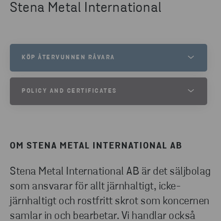
Stena Metal International
KÖP ÅTERVUNNEN RÅVARA
STENA METAL INTERNATIONAL
POLICY AND CERTIFICATES
VILL DU ANVÄNDA ÅTERVUNNA JÄRNHALTIGA, ICKE-
JÄRNHALTIGA ELLER ROSTFRIA METALLER AV HÖG KVALITET I
DIN PRODUKTION?
GROUP QUALITY POLICY
TELEFONNUMMER
010-445 00 00
ISO CERTIFICATE
OM STENA METAL INTERNATIONAL AB
GENERAL TERMS OF SALES AND PAYMENT
SKICKA E-POST
Stena Metal International AB är det säljbolag
SMI TRANSPORTÅTAGANDE
som ansvarar för allt järnhaltigt, icke-
järnhaltigt och rostfritt skrot som koncernen
samlar in och bearbetar. Vi handlar också