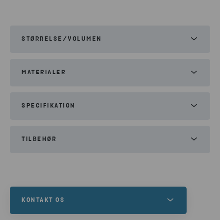
STØRRELSE/VOLUMEN
Volume:
660l
MATERIALER
Pap
Plast
SPECIFIKATION
Beholderen tømmes på stedet ved at blive
TILBEHØR
trukket hen til et transportkøretøj. Der kræves
en transportvej egnet til hjul.
Beholderen er udstyret med en bundprop.
KONTAKT OS