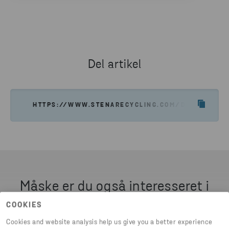
Vil du leje containere og
beholdere,
eller har
du brug for en komplet løsning til din
affaldshåndtering?
Del artikel
JEG VIL GERNE HAVE ET TILBUD
HTTPS://WWW.STENARECYCLING.COM/DA/HVAD-VI-
SKILLEVÆGGE
Del beholderen, så du kan opbevare to sektioner i
samme beholder.
Måske er du også interesseret i
COOKIES
Cookies and website analysis help us give you a better experience