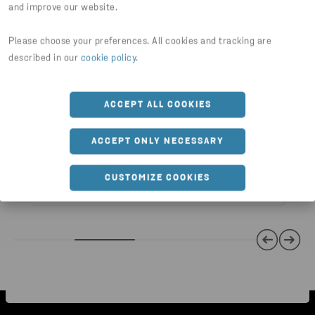
and improve our website.
Please choose your preferences. All cookies and tracking are
described in our
cookie policy
.
ACCEPT ALL COOKIES
+
2
ACCEPT ONLY NECESSARY
DELT LÅG
BEHOLDERE & PLASTBAKKER
Låg med indkast til emballager
Mini container 240 L
CUSTOMIZE COOKIES
Låg med indkast til glas
Fodpedal til åbning af låg