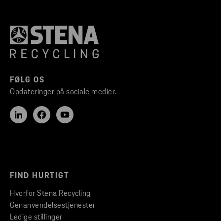
FØLG OS
Opdateringer på sociale medier.
KOBLINGSSÆT
T
Til
sammenkobling
af flere firhjulede beholdere.
FIND HURTIGT
Hvorfor Stena Recycling
Genanvendelsestjenester
Ledige stillinger