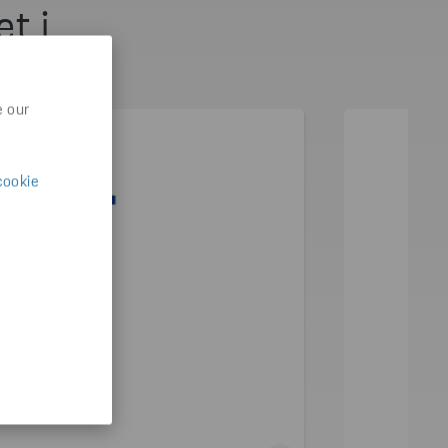
t i
e our
cookie