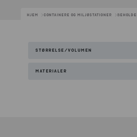
HJEM
CONTAINERE OG MILJØSTATIONER
BEHOLDE
STØRRELSE/VOLUMEN
Bredde:
125cm
MATERIALER
Højde:
133cm
Dybde:
107cm
Pap
Plast
Papir
Folie (LDPE)