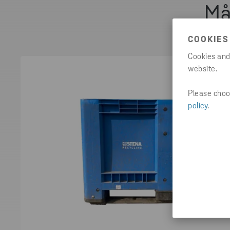
Må
COOKIES
Cookies and
website.
Please choos
policy
.