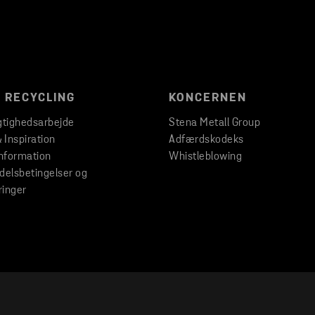
 RECYCLING
KONCERNEN
tighedsarbejde
Stena Metall Group
& Inspiration
Adfærdskodeks
nformation
Whistleblowing
elsbetingelser og
ringer