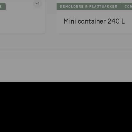
+
1
E
BEHOLDERE & PLASTBAKKER
CON
Mini container 240 L