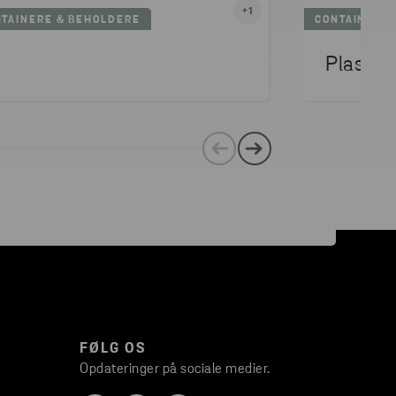
+
1
TAINERE & BEHOLDERE
CONTAINERE 
Plastst
FØLG OS
Opdateringer på sociale medier.