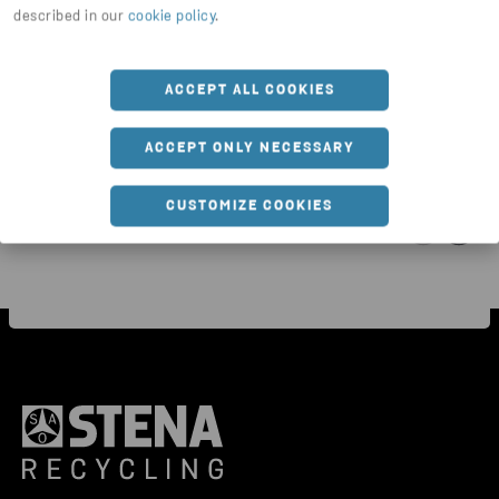
described in our
cookie policy
.
+
2
BEHOLDERE & PLASTBAKKER
ACCEPT ALL COOKIES
MP Plastkasse
ACCEPT ONLY NECESSARY
CUSTOMIZE COOKIES