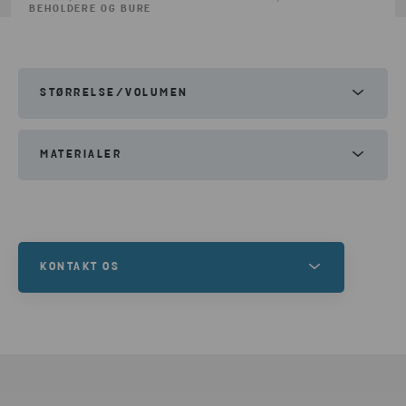
BEHOLDERE OG BURE
STØRRELSE/VOLUMEN
Bredde:
72cm
MATERIALER
Højde:
108cm
Dybde:
59cm
Pap
Plast
Papir
Folie (LDPE)
Småt brændbart
KONTAKT OS
Vil du leje containere og
beholdere,
eller har
du brug for en komplet løsning til din
affaldshåndtering?