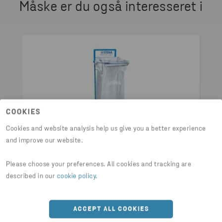
Måske er du også interesseret i
JEG VIL GERNE HAVE ET TILBUD
COOKIES
Cookies and website analysis help us give you a better experience
and improve our website.
+
1
CONTAINERE & BEHOLDERE
Please choose your preferences. All cookies and tracking are
Plaststativ
described in our
cookie policy
.
ACCEPT ALL COOKIES