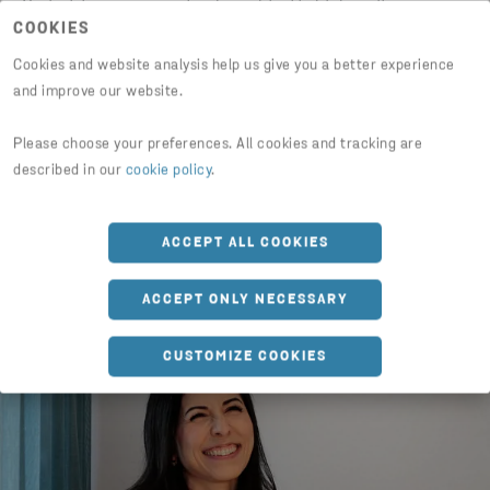
Ved at tage ansvar for korrekt affaldshåndtering
COOKIES
undgår
du ikke blot bøder
, men skaber også en mere
effektiv virksomhed.
Cookies and website analysis help us give you a better experience
and improve our website.
Please choose your preferences. All cookies and tracking are
described in our
cookie policy
.
ACCEPT ALL COOKIES
ACCEPT ONLY NECESSARY
CUSTOMIZE COOKIES