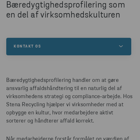
Bæredygtighedsprofilering som
en del af virksomhedskulturen
KONTAKT OS
Vi har mange års erfaring med genanvendelse af
materialer. Har du brug for hjælp til at indsamle,
sortere eller genanvende dit affald – eller har du
Bæredygtighedsprofilering handler om at gøre
andre spørgsmål – så kontakt os. Udfyld
ansvarlig affaldshåndtering til en naturlig del af
kontaktformularen, og en af vores eksperter vender
virksomhedens strategi og compliance‑arbejde. Hos
tilbage til dig.
Stena Recycling hjælper vi virksomheder med at
opbygge en kultur, hvor medarbejdere aktivt
sorterer og håndterer affald korrekt.
KOM I KONTAKT
Når medarbejderne forstår formålet og værdien af