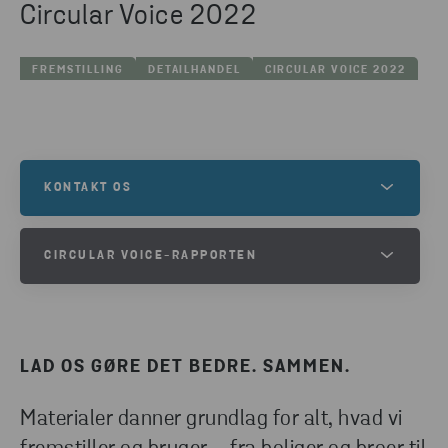
Circular Voice 2022
FREMSTILLING
DETAILHANDEL
CIRCULAR VOICE 2022
KONTAKT OS
Er du interesseret i at få mere at vide, og vil du i
CIRCULAR VOICE-RAPPORTEN
kontakt med en af vores eksperter?
DOWNLOAD CIRCULAR VOICE-
RAPPORTEN
KONTAKT OS
LAD OS GØRE DET BEDRE. SAMMEN.
DOWNLOAD
Materialer danner grundlag for alt, hvad vi