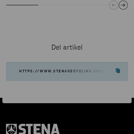
Del artikel
HTTPS://WWW.STENARECYCLING.COM/DA/NYHEDER-