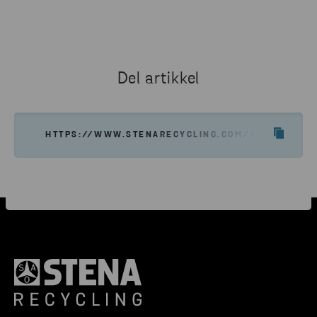
Del artikkel
HTTPS://WWW.STENARECYCLING.COM/NO/NYHETER-