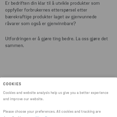
Er bedriften din klar til å utvikle produkter som
oppfyller forbrukernes etterspørsel etter
bærekraftige produkter laget av gjenvunnede
råvarer som også er gjenvinnbare?
Utfordringen er å gjøre ting bedre. La oss gjøre det
sammen.
COOKIES
For å finne ut mer
Cookies and website analysis help us give you a better experience
and improve our website.
Please choose your preferences. All cookies and tracking are