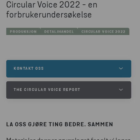
Circular Voice 2022 - en
forbrukerundersøkelse
PRODUKSJON
DETALJHANDEL
CIRCULAR VOICE 2022
KONTAKT OSS
HVORDAN KAN VI HJELPE DEG MED Å UTVIKLE
SIRKULÆRE PRODUKTER?
THE CIRCULAR VOICE REPORT
Fyll ut kontaktskjemaet, så tar vi kontakt med deg i
LAST NED RAPPORTEN «THE
løpet av kort tid.
CIRCULAR VOICE»
LA OSS GJØRE TING BEDRE. SAMMEN
TA KONTAKT
LAST NED