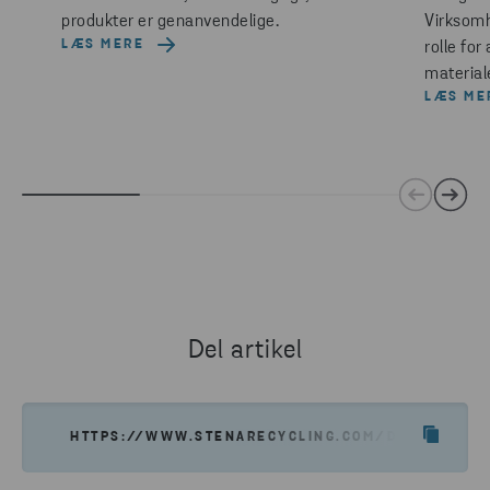
produkter er genanvendelige.
Virksomh
LÆS MERE
rolle for
materiale
LÆS ME
Del artikel
HTTPS://WWW.STENARECYCLING.COM/DA/NYHEDER-