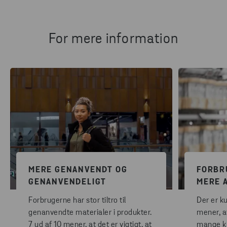
For mere information
MERE GENANVENDT OG
FORBR
GENANVENDELIGT
MERE 
Forbrugerne har stor tiltro til
Der er k
genanvendte materialer i produkter.
mener, at
7 ud af 10 mener, at det er vigtigt, at
mange kl