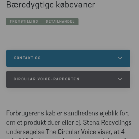
Bæredygtige købevaner
FREMSTILLING
DETAILHANDEL
KONTAKT OS
Er du interesseret i at få mere at vide, og vil du i
CIRCULAR VOICE-RAPPORTEN
kontakt med en af vores eksperter?
DOWNLOAD CIRCULAR VOICE-
RAPPORTEN
KONTAKT OS
Forbrugerens køb er sandhedens øjeblik for,
DOWNLOAD
om et produkt duer eller ej. Stena Recyclings
undersøgelse The Circular Voice viser, at 4