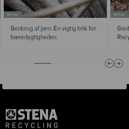
METAL
METAL
Genbrug af jern: En vigtig brik for
Genb
bæredygtigheden
Recy