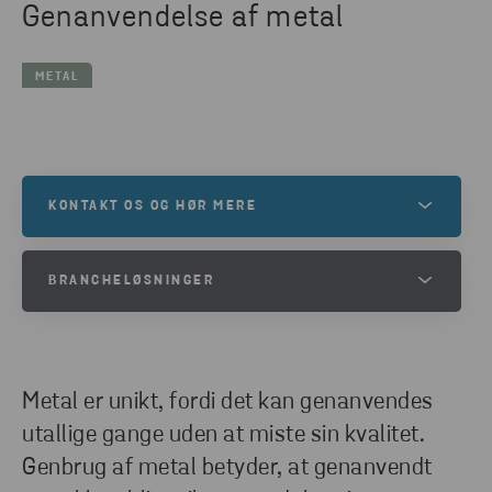
Genanvendelse af metal
METAL
KONTAKT OS OG HØR MERE
Ræk endelig ud, hvis du er nysgerrig efter at høre
BRANCHELØSNINGER
mere om Stena Recycling, og hvad vi kan tilbyde
dig.
Uanset hvilken branche du arbejder i – detailhandel,
produktion, offentlig sektor, infrastruktur,
forarbejdning, udtjente køretøjer eller bilindustri –
KONTAKT OS
Metal er unikt, fordi det kan genanvendes
har vi et bredt udvalg af tjenester og løsninger, der
utallige gange uden at miste sin kvalitet.
styrker din virksomheds udvikling og fremmer
Genbrug af metal betyder, at genanvendt
ansvarlige og effektive arbejdsgange. Gå på