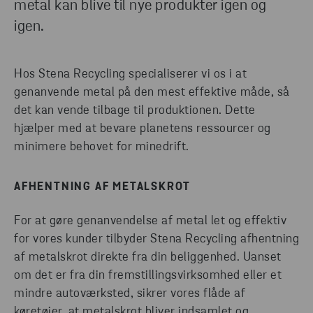
metal kan blive til nye produkter igen og
opdagelse på vores industrisider, og find de rigtige
igen.
løsninger til dig.
Hos Stena Recycling specialiserer vi os i at
FIND DE MEST EFFEKTIVE LØSNINGER TIL
DIN BRANCHE
genanvende metal på den mest effektive måde, så
det kan vende tilbage til produktionen. Dette
hjælper med at bevare planetens ressourcer og
minimere behovet for minedrift.
AFHENTNING AF METALSKROT
For at gøre genanvendelse af metal let og effektiv
for vores kunder tilbyder Stena Recycling afhentning
af metalskrot direkte fra din beliggenhed. Uanset
om det er fra din fremstillingsvirksomhed eller et
mindre autoværksted, sikrer vores flåde af
køretøjer, at metalskrot bliver indsamlet og