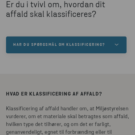
Er du i tvivl om, hvordan dit
affald skal klassificeres?
HAR DU SPØRGSMÅL OM KLASSIFICERING?
Vi hjælper dig gerne, hvis du er i tvivl om regler, krav
eller processen. Send os en mail via linket nedenfor
– så guider vi dig videre.
HVAD ER KLASSIFICERING AF AFFALD?
SEND E-MAIL
Klassificering af affald handler om, at Miljøstyrelsen
vurderer, om et materiale skal betragtes som affald,
hvilken type det tilhører, og om det er farligt,
genanvendeligt, egnet til forbrænding eller til