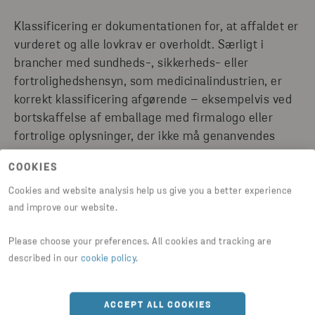
Klassificering er dokumentationen for, at affaldet er
vurderet og alle lovkrav er overholdt. Særligt i
brancher med sundheds-, sikkerheds- eller
fortrolighedshensyn, som medicinalindustrien, er
korrekt klassificering afgørende – eksempelvis ved
bortskaffelse af emballage med firmalogo eller
fortrolige oplysninger, der ikke må genanvendes
COOKIES
Cookies and website analysis help us give you a better experience
and improve our website.
Please choose your preferences. All cookies and tracking are
described in our
cookie policy
.
ACCEPT ALL COOKIES