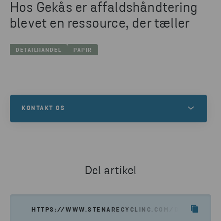
Hos Gekås er affaldshåndtering
blevet en ressource, der tæller
DETAILHANDEL
PAPIR
KONTAKT OS
Hvis du har brug for hjælp til at indsamle, sortere
eller genanvende dit affald – eller har andre
spørgsmål – så kontakt os. Udfyld
Del artikel
kontaktformularen, så vender en af vore eksperter
tilbage til dig.
HTTPS://WWW.STENARECYCLING.COM/DA/NYHEDE
KOM I KONTAKT