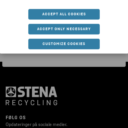
Sådan sorterer du pap, så det
Gen
faktisk kan genanvendes
ACCEPT ALL COOKIES
ACCEPT ONLY NECESSARY
CUSTOMIZE COOKIES
FØLG OS
Opdateringer på sociale medier.