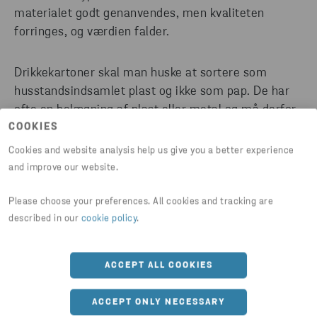
materialet godt genanvendes, men kvaliteten
forringes, og værdien falder.
Drikkekartoner skal man huske at sortere som
husstandsindsamlet plast og ikke som pap. De har
ofte en belægning af plast eller metal og må derfor
COOKIES
ikke lægges i papcontaineren.
Cookies and website analysis help us give you a better experience
and improve our website.
Please choose your preferences. All cookies and tracking are
described in our
cookie policy
.
ACCEPT ALL COOKIES
ACCEPT ONLY NECESSARY