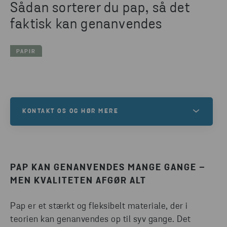
Sådan sorterer du pap, så det
faktisk kan genanvendes
PAPIR
KONTAKT OS OG HØR MERE
Ræk endelig ud, hvis du er nysgerrig efter at høre
mere om Stena Recycling, og hvad vi kan tilbyde
dig.
PAP KAN GENANVENDES MANGE GANGE –
MEN KVALITETEN AFGØR ALT
KONTAKT OS
Pap er et stærkt og fleksibelt materiale, der i
teorien kan genanvendes op til syv gange. Det