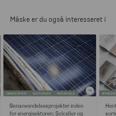
Måske er du også interesseret i
+
4
INDUSTRIER
BATTERIER
MATERIALE
NYHEDE
Genanvendelsesprojekter inden
Hent
for energisektoren: Solceller og
sort