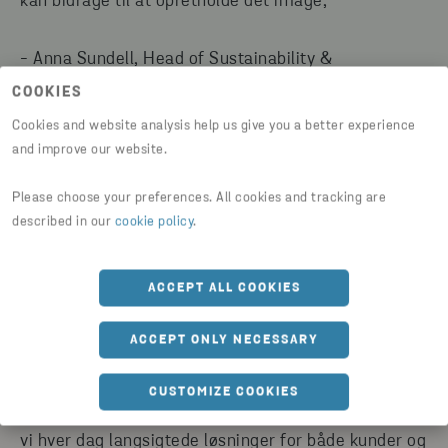
kan bidrage til at opretholde det image,"
- Anna Sundell, Head of Sustainability &
Communications hos Stena Recycling Sweden
COOKIES
Cookies and website analysis help us give you a better experience
and improve our website.
Please choose your preferences. All cookies and tracking are
described in our
cookie policy
.
OM STENA RECYCLING
ACCEPT ALL COOKIES
Stena Recycling er Sveriges førende
genbrugsvirksomhed og en omfattende partner til
ACCEPT ONLY NECESSARY
udvikling af bæredygtige cirkulære løsninger i alle
typer virksomheder. Med 1.900 dedikerede
CUSTOMIZE COOKIES
medarbejdere og 90 anlæg over hele landet skaber
vi hver dag langsigtede løsninger for både kunder og