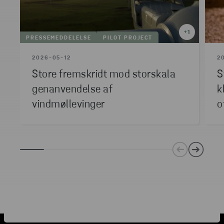
+
1
PRESSEMEDDELELSE
PILOT PROJECT
2026-05-12
2
Store fremskridt mod storskala
S
genanvendelse af
k
vindmøllevinger
o