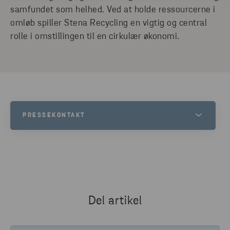
samfundet som helhed. Ved at holde ressourcerne i
omløb spiller Stena Recycling en vigtig og central
rolle i omstillingen til en cirkulær økonomi.
PRESSEKONTAKT
JESPER WALTERSSON
SENIOR COMMUNICATIONS MANAGER AT STENA METALL
TELEFON
+46 70 511 2670
Del artikel
SEND E-MAIL