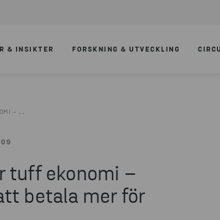
R & INSIKTER
FORSKNING & UTVECKLING
CIRC
I – ...
:09
 tuff ekonomi –
 att betala mer för