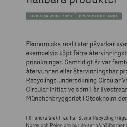
hållbara produkter
CIRCULAR VOICE 2023
PRESSMEDDELANDE
Ekonomiska realiteter påverkar sve
exempelvis köpt färre återvinnings
prisökningar. Samtidigt är var femt
återvunnen eller återvinningsbar pr
Recyclings undersökning Circular V
Circular Initiative som i år livestr
Münchenbryggeriet i Stockholm de
För andra året i rad har Stena Recycling fråg
Norge och Polen om hur de ser på hållbarhet o