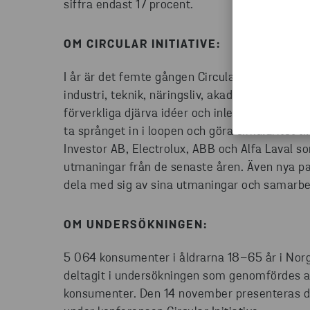
siffra endast 17 procent.
OM CIRCULAR INITIATIVE:
I år är det femte gången Circular Inititative
industri, teknik, näringsliv, akademi och politi
förverkliga djärva idéer och inleda produktion
ta språnget in i loopen och göra cirkularitet t
Investor AB, Electrolux, ABB och Alfa Laval 
utmaningar från de senaste åren. Även nya 
dela med sig av sina utmaningar och samarbe
OM UNDERSÖKNINGEN:
5 064 konsumenter i åldrarna 18–65 år i Norg
deltagit i undersökningen som genomfördes av 
konsumenter. Den 14 november presenteras de