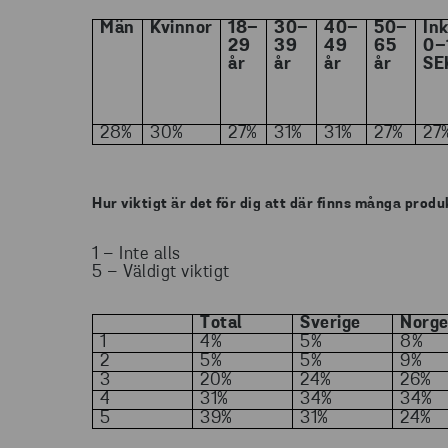
Män
Kvinnor
18–
30–
40–
50–
In
29
39
49
65
0–
år
år
år
år
SE
28%
30%
27%
31%
31%
27%
27
Hur viktigt är det för dig att där finns många produ
1 – Inte alls
5 – Väldigt viktigt
T
otal
S
verige
N
org
1
4%
5%
8%
2
5%
5%
9%
3
20%
24%
26%
4
31%
34%
34%
5
39%
31%
24%