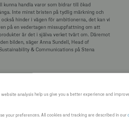
l kunna handla varor som bidrar till ökad
ånga. Inte minst bristen på tydlig märkning och
också hinder i vägen för ambitionerna, det kan vi
 även på en vedertagen missuppfattning om att
 produkter är det i själva verket tvärt om. Däremot
a den bilden, säger Anna Sundell, Head of
Sustainability & Communications på Stena
 website analysis help us give you a better experience and improv
n olika mycket. Bland konsumenter med en lägre
e your preferences. All cookies and tracking are described in our
r – har 27 procent köpt färre återvinningsbara
inkomst över 45 000 kronor i månaden är samma