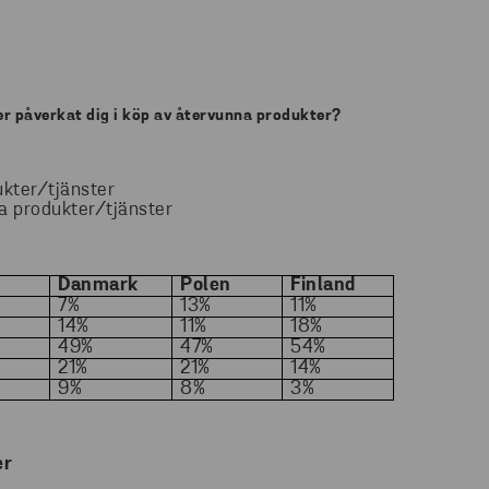
er påverkat dig i köp av återvunna produkter?
ukter/tjänster
na produkter/tjänster
e
D
anmark
Polen
Finland
7%
13%
11%
14%
11%
18%
49%
47%
54%
21%
21%
14%
9%
8%
3%
er