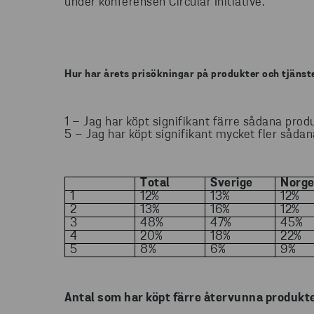
under konferensen Circular Initiative.
Hur har årets prisökningar på produkter och tjänst
1 – Jag har köpt signifikant färre sådana prod
5 – Jag har köpt signifikant mycket fler såda
T
otal
S
verige
N
org
1
12%
13%
12%
2
13%
16%
12%
3
48%
47%
45%
4
20%
18%
22%
5
8%
6%
9%
Antal som har köpt färre återvunna produkt