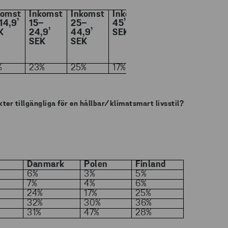
komst
Inkomst
Inkomst
Inkomst
14,9’
15–
25–
45’+
K
24,9’
44,9’
SEK
SEK
SEK
%
23%
25%
17%
kter tillgängliga för en hållbar/klimatsmart livsstil?
e
D
anmark
Polen
Finland
6%
3%
5%
7%
4%
6%
24%
17%
25%
32%
30%
36%
31%
47%
28%