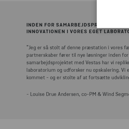
INDEN FOR SAMARBEJDSPROJEKTET ME
INNOVATIONEN I VORES EGET LABORA
”Jeg er så stolt af denne præstation i vores fæ
partnerskaber fører til nye løsninger inden f
samarbejdsprojektet med Vestas har vi replik
laboratorium og udforsker nu opskalering. Vi er
kommet - og er stolte af at fortsætte udvikli
- Louise Drue Andersen, co-PM & Wind Segme