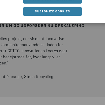
CUSTOMIZE COOKIES
D VESTAS HAR VI REPLIKERET CETEC-
TORIUM OG UDFORSKER NU OPSKALERING
lles projekt, der viser, at innovative
or kompositgenanvendelse. Inden for
eret CETEC-innovationen i vores eget
 begejstrede for, hvor langt vi er
ngen.”
nt Manager, Stena Recycling