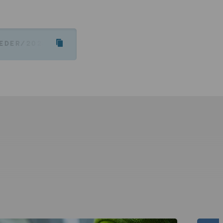
EDER/2024/STENA-RECYCLING-VINDER-JEC-WORLD-A