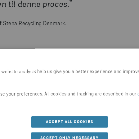
 til denne proces.”
of Stena Recycling Denmark.
 website analysis help us give you a better experience and improv
 prestigefyldt pris inden for
est innovative kompositprojekter og de
e your preferences. All cookies and tracking are described in our
lige aktører i værdikæden. Hvert år
 samarbejdsvillige og indflydelsesrige
ompositmaterialer.
ACCEPT ALL COOKIES
ACCEPT ONLY NECESSARY