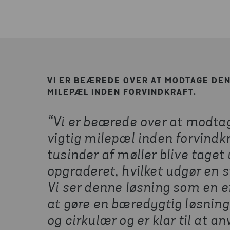
VI ER BEÆREDE OVER AT MODTAGE DEN
MILEPÆL INDEN FORVINDKRAFT.
“Vi er beærede over at modta
vigtig milepæl inden forvindkr
tusinder af møller blive taget u
opgraderet, hvilket udgør en 
Vi ser denne løsning som en e
at gøre en bæredygtig løsnin
og cirkulær og er klar til at a