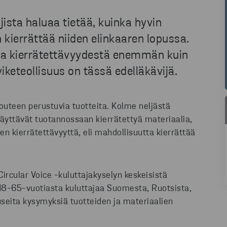
jista haluaa tietää, kuinka hyvin
kierrättää niiden elinkaaren lopussa.
nsa kierrätettävyydestä enemmän kuin
viketeollisuus on tässä edelläkävijä.
louteen perustuvia tuotteita. Kolme neljästä
 käyttävät tuotannossaan kierrätettyä materiaalia,
en kierrätettävyyttä, eli mahdollisuutta kierrättää
rcular Voice -kuluttajakyselyn keskeisistä
 18-65-vuotiasta kuluttajaa Suomesta, Ruotsista,
 useita kysymyksiä tuotteiden ja materiaalien