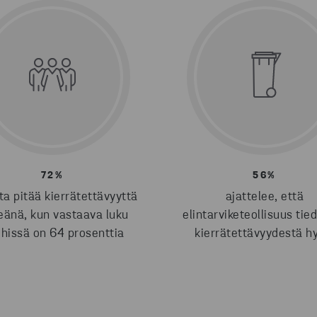
72%
56%
ta pitää kierrätettävyyttä
ajattelee, että
eänä, kun vastaava luku
elintarviketeollisuus tie
hissä on 64 prosenttia
kierrätettävyydestä h