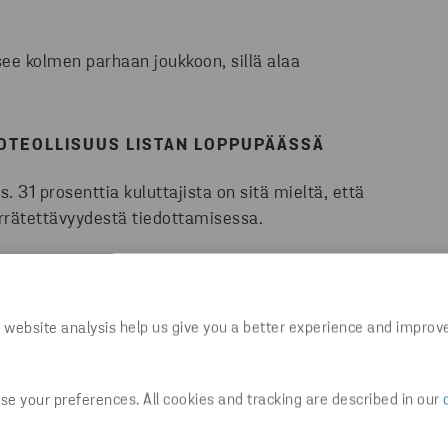
see kolmen parhaan joukkoon, sillä alaa
OTEOLLISUUS LISTAN LOPPUPÄÄSSÄ
us.
31 prosenttia kuluttajista on sitä mieltä, että
errätettävyydestä tiedottamisessa.
u- ja vapaa-ajanvälineet 37 prosentilla ja
 – 32 prosenttia – on sitä mieltä, että
ierrätettävyydestä.
 website analysis help us give you a better experience and improv
 tulee valmistaa kiertotalouden mukaisesti ja tähän
e your preferences. All cookies and tracking are described in our