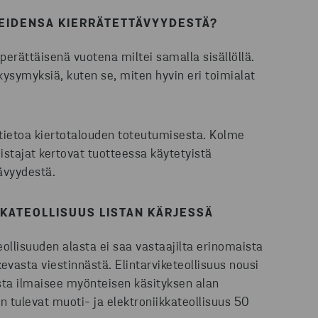
EIDENSA KIERRÄTETTÄVYYDESTÄ?
 perättäisenä vuotena miltei samalla sisällöllä.
 kysymyksiä, kuten se, miten hyvin eri toimialat
t tietoa kiertotalouden toteutumisesta. Kolme
istajat kertovat tuotteessa käytetyistä
tävyydestä.
KKATEOLLISUUS
LISTAN KÄRJESSÄ
ollisuuden alasta ei saa vastaajilta erinomaista
evasta viestinnästä. Elintarviketeollisuus nousi
ista ilmaisee myönteisen käsityksen alan
en tulevat muoti- ja elektroniikkateollisuus 50