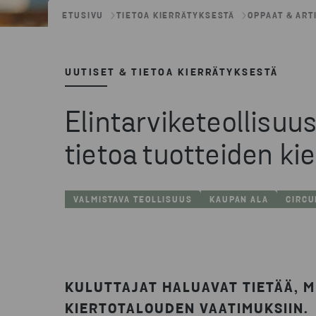
ETUSIVU
TIETOA KIERRÄTYKSESTÄ
OPPAAT & ART
UUTISET & TIETOA KIERRÄTYKSESTÄ
Elintarviketeollisuu
tietoa tuotteiden ki
VALMISTAVA TEOLLISUUS
KAUPAN ALA
CIRCU
KULUTTAJAT HALUAVAT TIETÄÄ, 
KIERTOTALOUDEN VAATIMUKSIIN.