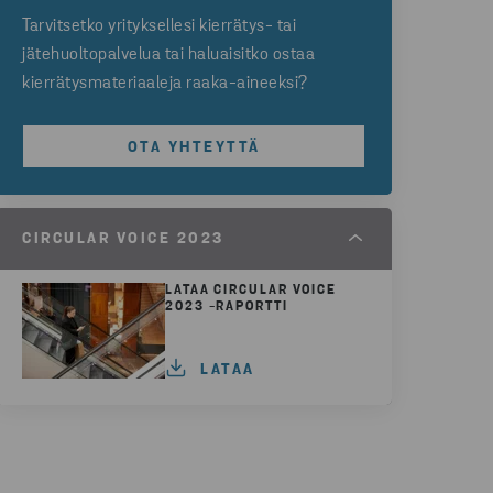
Tarvitsetko yrityksellesi kierrätys- tai
jätehuoltopalvelua tai haluaisitko ostaa
kierrätysmateriaaleja raaka-aineeksi?
OTA YHTEYTTÄ
CIRCULAR VOICE 2023
LATAA CIRCULAR VOICE
2023 -RAPORTTI
LATAA