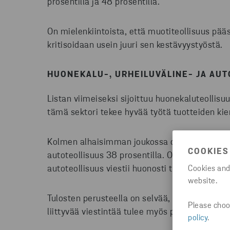
prosentilla ja 48 prosentilla.
On mielenkiintoista, että muotiteollisuus pää
kritisoidaan usein juuri sen kestävyystyöstä.
HUONEKALU-, URHEILUVÄLINE-
JA AUT
Listan viimeiseksi sijoittuu huonekaluteollisu
tämä sektori tekee hyvää työtä tuotteiden ki
Kolmen alhaisimman joukossa ovat myös urheil
COOKIES
autoteollisuus 38 prosentilla. Osa vastaajista
autoteollisuus viestii huonosti tuotteidensa k
Cookies and
website.
Tulosten perusteella on selvää, että tuotteet
Please choos
liittyvää viestintää tulee myös parantaa.
policy
.