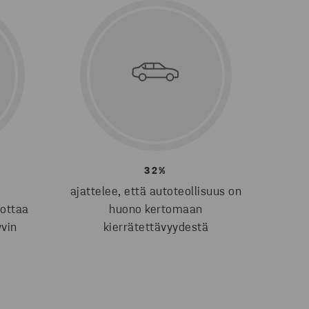
32%
ajattelee, että autoteollisuus on
dottaa
huono kertomaan
yvin
kierrätettävyydestä