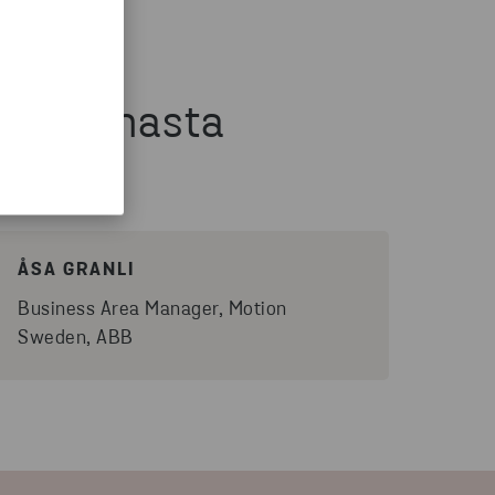
tapahtumasta
ÅSA GRANLI
Business Area Manager, Motion
Sweden, ABB