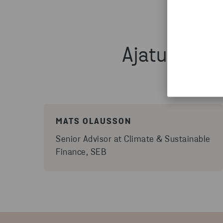
Ajatuksia C
MATS OLAUSSON
Senior Advisor at Climate & Sustainable
Finance, SEB