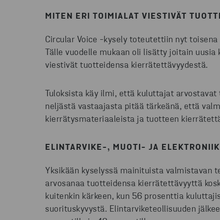
MITEN ERI TOIMIALAT VIESTIVÄT
TUOTT
Circular Voice -kysely toteutettiin nyt toisena
Tälle vuodelle mukaan oli lisätty joitain uusia
viestivät tuotteidensa kierrätettävyydestä.
Tuloksista käy ilmi, että kuluttajat arvostava
neljästä vastaajasta pitää tärkeänä, että valm
kierrätysmateriaaleista ja tuotteen kierrätet
ELINTARVIKE-,
MUOTI-
JA ELEKTRONII
Yksikään kyselyssä mainituista valmistavan te
arvosanaa tuotteidensa kierrätettävyyttä kosk
kuitenkin kärkeen, kun 56 prosenttia kuluttaj
suorituskyvystä. Elintarviketeollisuuden jälke