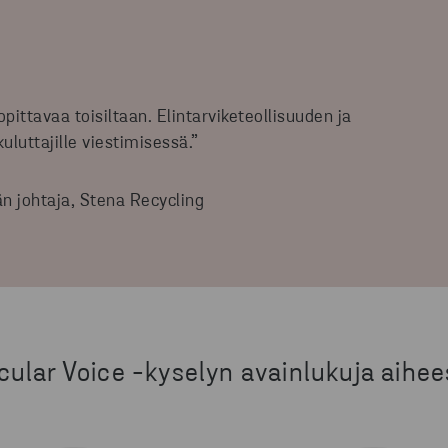
opittavaa toisiltaan. Elintarviketeollisuuden ja
kuluttajille viestimisessä.”
än johtaja, Stena Recycling
rcular Voice -kyselyn avainlukuja aihee