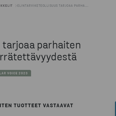
IKKELIT
ELINTARVIKETEOLLISUUS TARJOAA PARHA...
s tarjoaa parhaiten
errätettävyydestä
LAR VOICE 2023
MITEN TUOTTEET VASTAAVAT