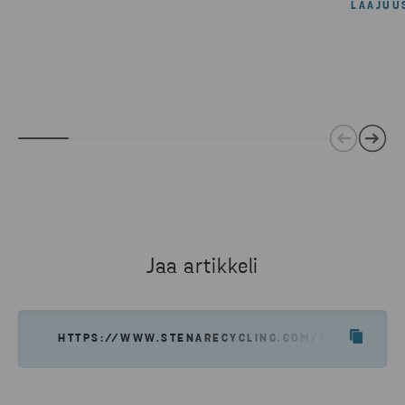
LAAJUU
Jaa artikkeli
HTTPS://WWW.STENARECYCLING.COM/FI/UUTISET-T