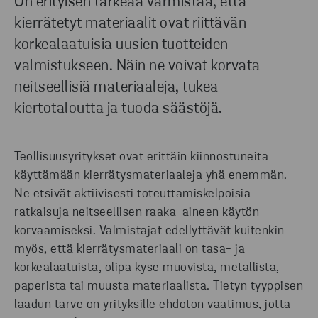
On erityisen tärkeää varmistaa, että
kierrätetyt materiaalit ovat riittävän
korkealaatuisia uusien tuotteiden
valmistukseen. Näin ne voivat korvata
neitseellisiä materiaaleja, tukea
kiertotaloutta ja tuoda säästöjä.
Teollisuusyritykset ovat erittäin kiinnostuneita
käyttämään kierrätysmateriaaleja yhä enemmän.
Ne etsivät aktiivisesti toteuttamiskelpoisia
ratkaisuja neitseellisen raaka-aineen käytön
korvaamiseksi. Valmistajat edellyttävät kuitenkin
myös, että kierrätysmateriaali on tasa- ja
korkealaatuista, olipa kyse muovista, metallista,
paperista tai muusta materiaalista. Tietyn tyyppisen
laadun tarve on yrityksille ehdoton vaatimus, jotta