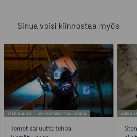
Sinua voisi kiinnostaa myös
JÄTEHUOLTO
VALMISTAVA TEOLLISUUS
INFRA J
Temet sai uutta tehoa
Sten