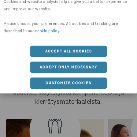
Cookies and website analysis help us give you a better experience
and improve our website.
Please choose your preferences. All cookies and tracking are
6 askelta kohti
described in our
cookie policy
.
kiertotalousyhteistyötä
ACCEPT ALL COOKIES
Stena Circular Consulting -projektissa
valmistettiin yhteistyössä Electroluxin
ACCEPT ONLY NECESSARY
kanssa pölynimurin prototyyppi, joka on
täysin kierrätettävä ja koottu pelkästään
CUSTOMIZE COOKIES
uudelleenkäytetyistä komponenteista ja
kierrätysmateriaaleista.