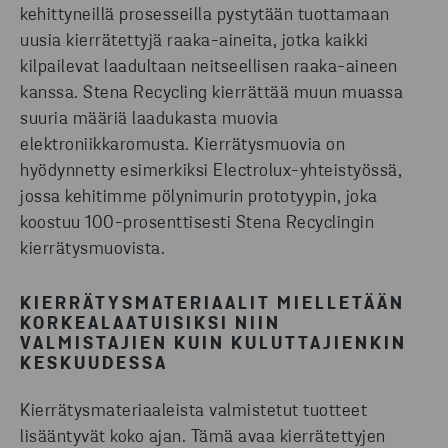
kehittyneillä prosesseilla pystytään tuottamaan
uusia kierrätettyjä raaka-aineita, jotka kaikki
kilpailevat laadultaan neitseellisen raaka-aineen
kanssa. Stena Recycling kierrättää muun muassa
suuria määriä laadukasta muovia
elektroniikkaromusta. Kierrätysmuovia on
hyödynnetty esimerkiksi Electrolux-yhteistyössä,
jossa kehitimme pölynimurin prototyypin, joka
koostuu 100-prosenttisesti Stena Recyclingin
kierrätysmuovista.
KIERRÄTYSMATERIAALIT MIELLETÄÄN
KORKEALAATUISIKSI NIIN
VALMISTAJIEN KUIN KULUTTAJIENKIN
KESKUUDESSA
Kierrätysmateriaaleista valmistetut tuotteet
lisääntyvät koko ajan. Tämä avaa kierrätettyjen