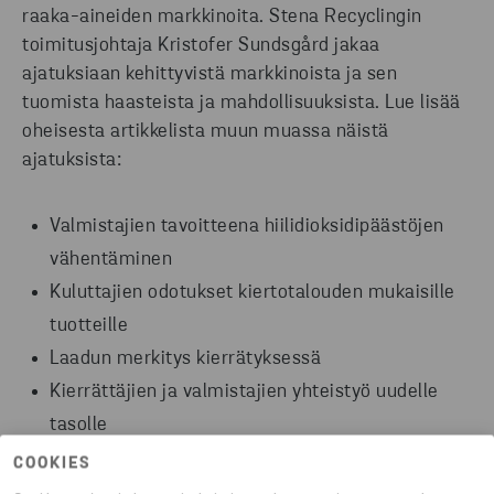
raaka-aineiden markkinoita. Stena Recyclingin
toimitusjohtaja Kristofer Sundsgård jakaa
ajatuksiaan kehittyvistä markkinoista ja sen
tuomista haasteista ja mahdollisuuksista. Lue lisää
oheisesta artikkelista muun muassa näistä
ajatuksista:
Valmistajien tavoitteena hiilidioksidipäästöjen
vähentäminen
Kuluttajien odotukset kiertotalouden mukaisille
tuotteille
Laadun merkitys kierrätyksessä
Kierrättäjien ja valmistajien yhteistyö uudelle
tasolle
COOKIES