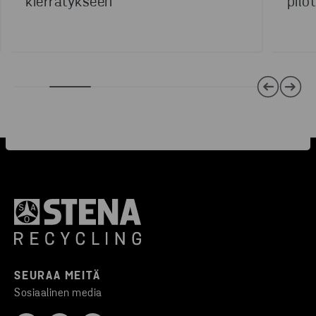
kierrätykseen
pilot
SEURAA MEITÄ
Sosiaalinen media