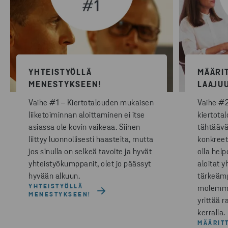
YHTEISTYÖLLÄ
MÄÄRI
MENESTYKSEEN!
LAAJU
Vaihe #1 – Kiertotalouden mukaisen
Vaihe #2
liiketoiminnan aloittaminen ei itse
kiertota
asiassa ole kovin vaikeaa. Siihen
tähtäävä
liittyy luonnollisesti haasteita, mutta
konkreet
jos sinulla on selkeä tavoite ja hyvät
olla hel
yhteistyökumppanit, olet jo päässyt
aloitat y
hyvään alkuun.
tärkeäm
YHTEISTYÖLLÄ
molemmin
MENESTYKSEEN!
yrittää r
kerralla.
MÄÄRIT