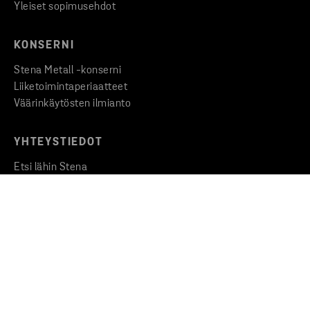
Yleiset sopimusehdot
KONSERNI
Stena Metall -konserni
Liiketoimintaperiaatteet
Väärinkäytösten ilmianto
YHTEYSTIEDOT
Etsi lähin Stena
Ota yhteyttä
Medialle
Copyright © 2026 Stena Metall AB
Privacy
Cookies