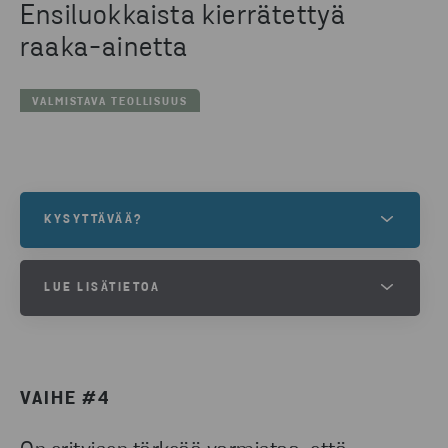
Ensiluokkaista kierrätettyä
raaka-ainetta
VALMISTAVA TEOLLISUUS
KYSYTTÄVÄÄ?
Haluatko lisätietoa ratkaisuistamme? Ole
LUE LISÄTIETOA
yhteydessä, niin asiantuntijamme auttavat.
LUE MARKKINOIDEN HAASTEISTA
JA RATKAISUISTA.
OTA YHTEYTTÄ
VAIHE #4
LATAA