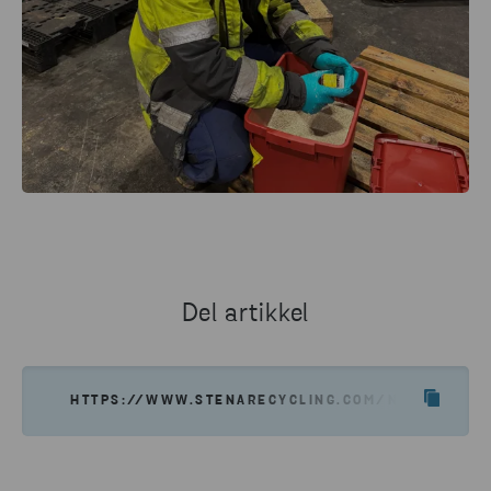
Del artikkel
HTTPS://WWW.STENARECYCLING.COM/NO/KARRIER