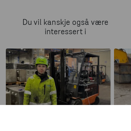
Du vil kanskje også være
interessert i
FILIALER
FILIAL
Møt Ida
Møt