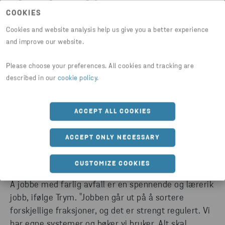
vært i bedriften i 6 år, hvorav 4 år med farlig avfall
COOKIES
etter lærlingtiden. Trym ble også verneombud som
Cookies and website analysis help us give you a better experience
lærling, en rolle han har hatt i mange år. "Det er en
and improve our website.
tøff og annerledes jobb, men verdt et forsøk," mener
han.
Please choose your preferences. All cookies and tracking are
described in our
cookie policy
.
Arbeidsmiljøet i Stena Recycling beskriver Trym som
utrolig bra. "Det er høyt under taket, og vi har det
ACCEPT ALL COOKIES
veldig fint på jobb. Alle støtter hverandre og
samarbeider for å nå felles mål, uansett avdeling.
ACCEPT ONLY NECESSARY
Man føler seg veldig velkommen når man kommer
hit," sier han.
CUSTOMIZE COOKIES
Å jobbe med farlig avfall er en spennende og lærerik
jobb, ifølge Trym. "Jobben går ut på å sortere
forskjellige fraksjoner, og det er strengt regulert. Vi
har egne systemer og bøker vi bruker. Alt skal